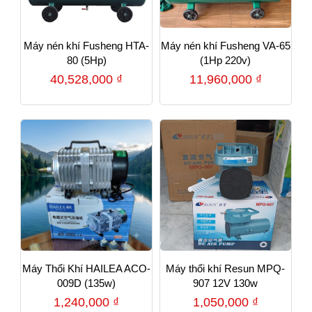
Máy nén khí Fusheng HTA-
Máy nén khí Fusheng VA-65
80 (5Hp)
(1Hp 220v)
40,528,000
₫
11,960,000
₫
Máy Thổi Khí HAILEA ACO-
Máy thổi khí Resun MPQ-
009D (135w)
907 12V 130w
1,240,000
₫
1,050,000
₫