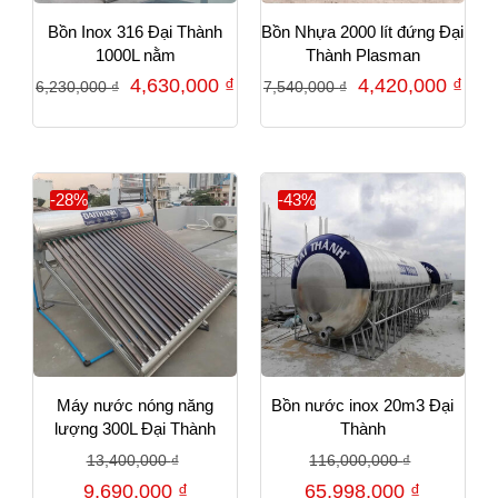
Bồn Inox 316 Đại Thành
Bồn Nhựa 2000 lít đứng Đại
1000L nằm
Thành Plasman
4,630,000
₫
4,420,000
₫
6,230,000
₫
7,540,000
₫
-28%
-43%
Máy nước nóng năng
Bồn nước inox 20m3 Đại
lượng 300L Đại Thành
Thành
13,400,000
₫
116,000,000
₫
9,690,000
₫
65,998,000
₫