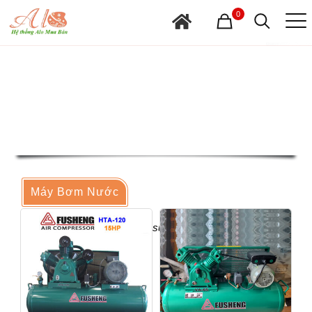
0
Máy Bơm Nước
Cung cấp máy bơm có công suất lớn nhỏ, công dụng khác
nhau –
Xem »