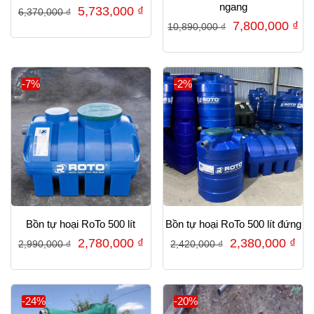
ngang
Giá
Giá
5,733,000
₫
6,370,000
₫
Giá
Gi
7,800,000
₫
10,890,000
₫
gốc
hiện
gốc
hi
là:
tại
là:
tại
6,370,000 ₫.
là:
10,890,000 ₫.
là:
-7%
-2%
5,733,000 ₫.
7,
Bồn tự hoại RoTo 500 lít
Bồn tự hoại RoTo 500 lít đứng
Giá
Giá
Giá
Gi
2,780,000
₫
2,380,000
₫
2,990,000
₫
2,420,000
₫
gốc
hiện
gốc
hiệ
là:
tại
là:
tại
2,990,000 ₫.
là:
2,420,000 ₫.
là:
-24%
-20%