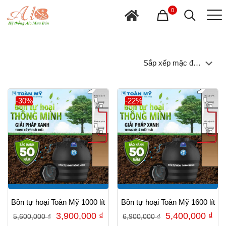
0
-30%
-22%
Bồn tự hoại Toàn Mỹ 1000 lít
Bồn tự hoại Toàn Mỹ 1600 lít
Giá
Giá
Giá
Gi
3,900,000
₫
5,400,000
₫
5,600,000
₫
6,900,000
₫