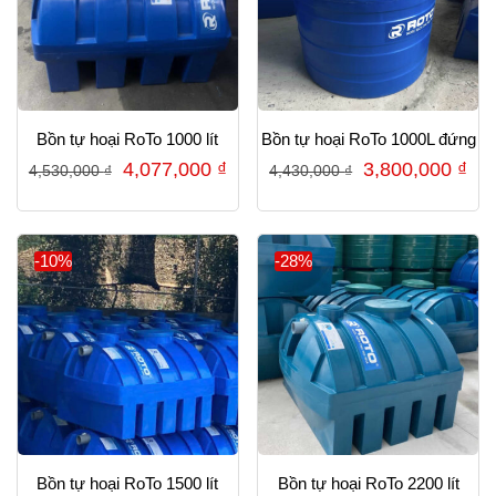
Bồn tự hoại RoTo 1000 lít
Bồn tự hoại RoTo 1000L đứng
Giá
Giá
Giá
Gi
4,077,000
₫
3,800,000
₫
4,530,000
₫
4,430,000
₫
gốc
hiện
gốc
hiệ
là:
tại
là:
tại
4,530,000 ₫.
là:
4,430,000 ₫.
là:
-10%
-28%
4,077,000 ₫.
3,8
Bồn tự hoại RoTo 1500 lít
Bồn tự hoại RoTo 2200 lít