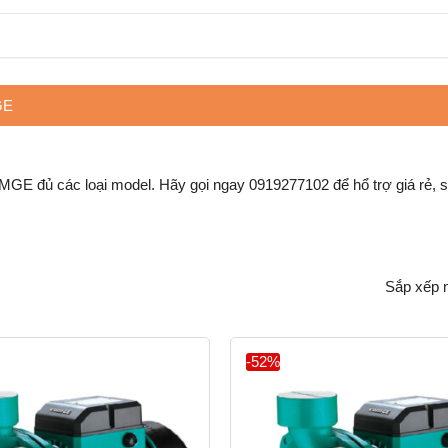
GE
ủ các loại model. Hãy gọi ngay 0919277102 để hổ trợ giá rẻ, sh
-52%