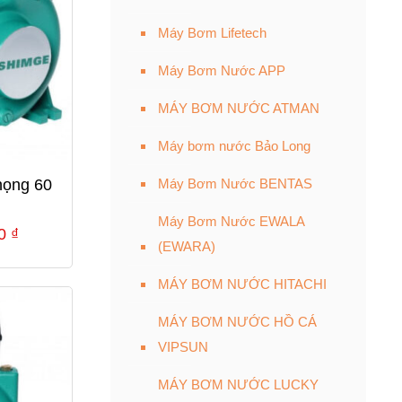
Máy Bơm Lifetech
Máy Bơm Nước APP
MÁY BƠM NƯỚC ATMAN
Máy bơm nước Bảo Long
ọng 60
Máy Bơm Nước BENTAS
Máy Bơm Nước EWALA
Giá
00
₫
(EWARA)
hiện
tại
MÁY BƠM NƯỚC HITACHI
0 ₫.
là:
MÁY BƠM NƯỚC HỒ CÁ
2,880,000 ₫.
VIPSUN
MÁY BƠM NƯỚC LUCKY