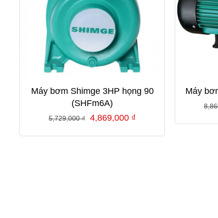
Máy bơm Shimge 3HP họng 90
Máy bơm
(SHFm6A)
8,8
Giá
Giá
4,869,000
₫
5,729,000
₫
gốc
hiện
là:
tại
5,729,000 ₫.
là:
4,869,000 ₫.