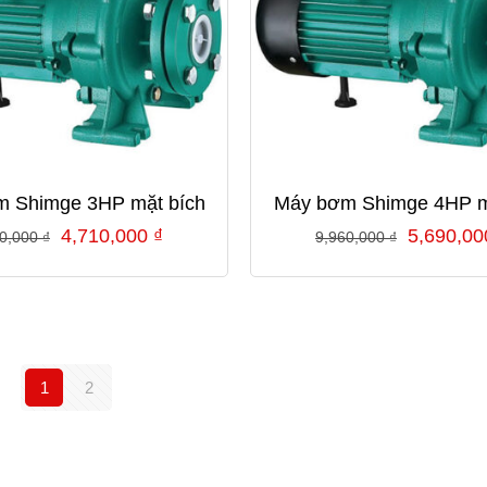
 Shimge 3HP mặt bích
Máy bơm Shimge 4HP m
Giá
Giá
Giá
4,710,000
₫
5,690,0
60,000
₫
9,960,000
₫
gốc
hiện
gốc
là:
tại
là:
8,860,000 ₫.
là:
9,960,00
4,710,000 ₫.
1
2