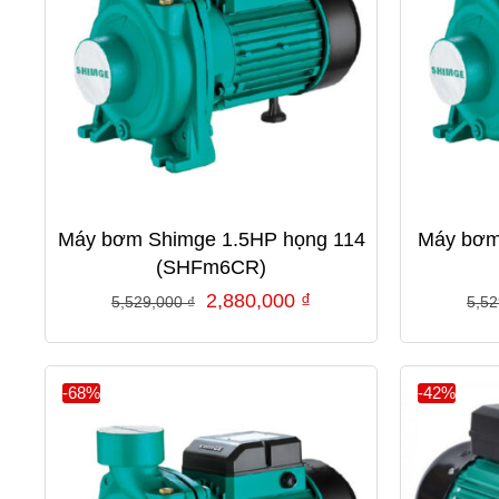
Máy bơm Shimge 1.5HP họng 114
Máy bơm
(SHFm6CR)
Giá
Giá
2,880,000
₫
5,529,000
₫
5,5
gốc
hiện
là:
tại
5,529,000 ₫.
là:
-68%
-42%
2,880,000 ₫.