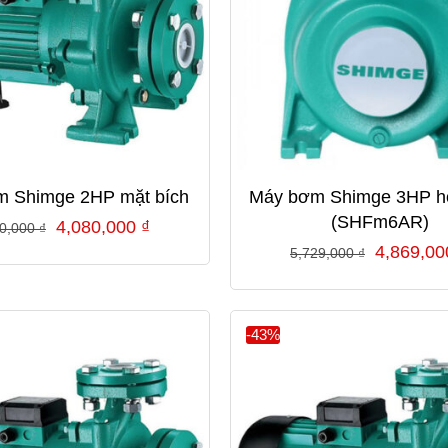
 Shimge 2HP mặt bích
Máy bơm Shimge 3HP h
(SHFm6AR)
Giá
Giá
4,080,000
₫
60,000
₫
Giá
4,869,0
gốc
hiện
5,729,000
₫
gốc
là:
tại
là:
7,760,000 ₫.
là:
5,729,00
-43%
4,080,000 ₫.