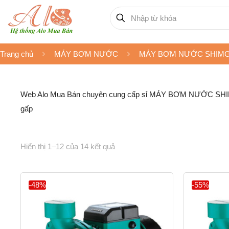
Trang chủ
MÁY BƠM NƯỚC
MÁY BƠM NƯỚC SHIM
Web Alo Mua Bán chuyên cung cấp sỉ MÁY BƠM NƯỚC SHIMGE đ
gấp
Hiển thị 1–12 của 14 kết quả
-48%
-55%