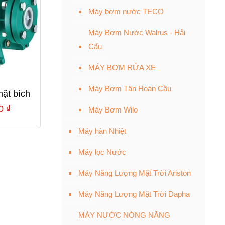
Máy bơm nước TECO
Máy Bơm Nước Walrus - Hải
Cẩu
MÁY BƠM RỬA XE
Máy Bơm Tân Hoàn Cầu
ặt bích
Giá
00
₫
Máy Bơm Wilo
hiện
Máy hàn Nhiệt
tại
0 ₫.
là:
Máy lọc Nước
5,690,000 ₫.
Máy Năng Lượng Mặt Trời Ariston
Máy Năng Lượng Mặt Trời Dapha
MÁY NƯỚC NÓNG NĂNG