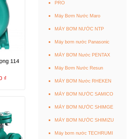
PRO
Máy Bơm Nước Maro
MÁY BƠM NƯỚC NTP
Máy bơm nước Panasonic
MÁY BƠM Nước PENTAX
ọng 114
Máy Bơm Nước Resun
Giá
00
₫
MÁY BƠM Nước RHEKEN
hiện
MÁY BƠM NƯỚC SAMICO
tại
0 ₫.
là:
MÁY BƠM NƯỚC SHIMGE
4,869,000 ₫.
MÁY BƠM NƯỚC SHIMIZU
Máy bơm nước TECHRUMI