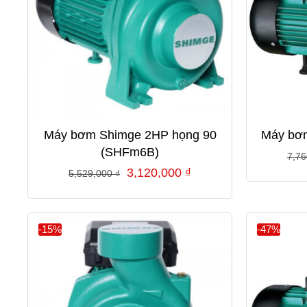
Máy bơm Shimge 2HP họng 90
Máy bơm
(SHFm6B)
7,7
Giá
Giá
3,120,000
₫
5,529,000
₫
gốc
hiện
là:
tại
5,529,000 ₫.
là:
-15%
-47%
3,120,000 ₫.