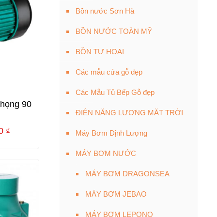
Bồn nước Sơn Hà
BỒN NƯỚC TOÀN MỸ
BỒN TỰ HOẠI
Các mẫu cửa gỗ đẹp
Các Mẫu Tủ Bếp Gỗ đẹp
họng 90
ĐIỆN NĂNG LƯỢNG MẶT TRỜI
Giá
00
₫
Máy Bơm Định Lượng
hiện
MÁY BƠM NƯỚC
tại
0 ₫.
là:
MÁY BƠM DRAGONSEA
2,680,000 ₫.
MÁY BƠM JEBAO
MÁY BƠM LEPONO