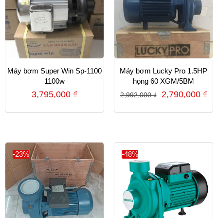
Máy bơm Super Win Sp-1100
Máy bơm Lucky Pro 1.5HP
1100w
họng 60 XGM/5BM
3,795,000
₫
2,790,000
₫
2,992,000
₫
-23%
-48%