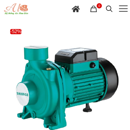
0
-52%