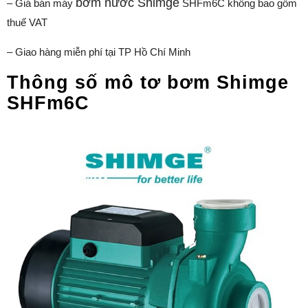
bơm nước Shimge
– Giá bán máy
SHFm6C không bao gồm
thuế VAT
– Giao hàng miễn phí tại TP Hồ Chí Minh
Thông số mô tơ bơm Shimge
SHFm6C