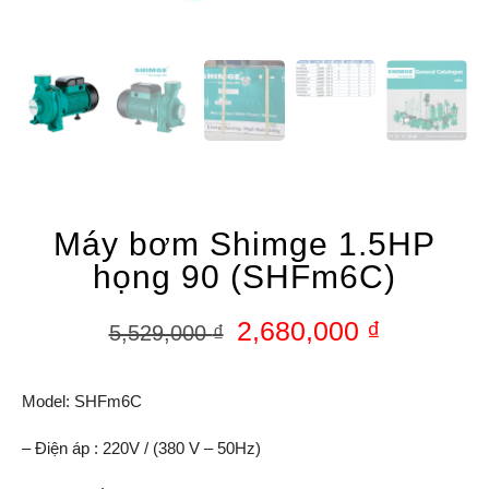
Máy bơm Shimge 1.5HP
họng 90 (SHFm6C)
2,680,000
₫
5,529,000
₫
Model: SHFm6C
– Điện áp : 220V / (380 V – 50Hz)