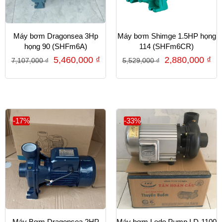
Máy bơm Dragonsea 3Hp
Máy bơm Shimge 1.5HP họng
họng 90 (SHFm6A)
114 (SHFm6CR)
5,460,000
₫
2,880,000
₫
7,107,000
₫
5,529,000
₫
-17%
-33%
Máy Bơm Dragonsea 2HP
Máy bơm Ledo Pump LD-1100