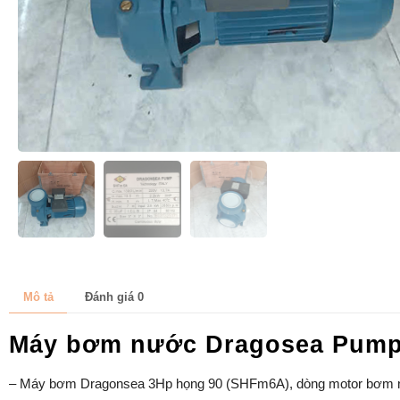
Mô tả
Đánh giá
0
Máy bơm nước Dragosea Pum
– Máy bơm Dragonsea 3Hp họng 90 (SHFm6A), dòng motor bơm n