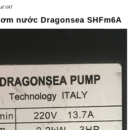
uế VAT
 bơm nước Dragonsea SHFm6A