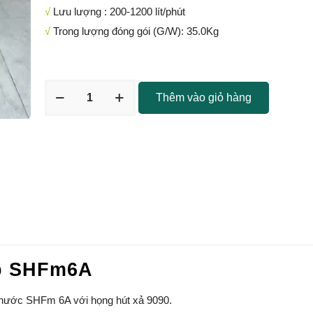
√
Lưu lượng : 200-1200 lít/phút
√
Trong lượng đóng gói (G/W): 35.0Kg
Thêm vào giỏ hàng
p SHFm6A
ước SHFm 6A với họng hút xả 9090.