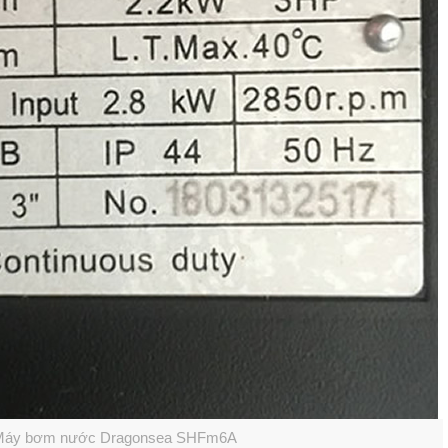
t Máy bơm nước Dragonsea SHFm6A