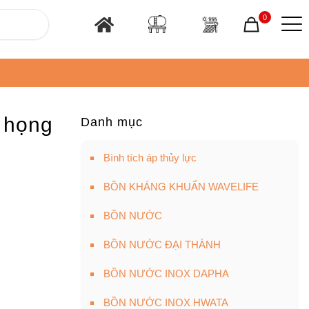
0
 họng
Danh mục
Bình tích áp thủy lực
BỒN KHÁNG KHUẨN WAVELIFE
BỒN NƯỚC
BỒN NƯỚC ĐẠI THÀNH
BỒN NƯỚC INOX DAPHA
BỒN NƯỚC INOX HWATA