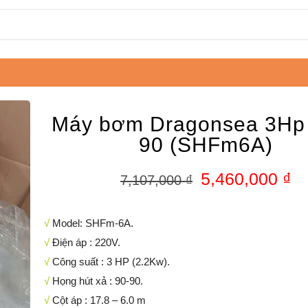
Máy bơm Dragonsea 3Hp
90 (SHFm6A)
5,460,000
₫
7,107,000
₫
√
Model: SHFm-6A.
√
Điện áp : 220V.
√
Công suất : 3 HP (2.2Kw).
√
Họng hút xả : 90-90.
√
Cột áp : 17.8 – 6.0 m