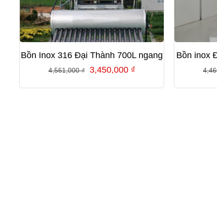
Bồn Inox 316 Đại Thành 700L ngang
Bồn inox 
Giá
Giá
3,450,000
₫
4,561,000
₫
4,4
gốc
hiện
là:
tại
4,561,000 ₫.
là:
3,450,000 ₫.