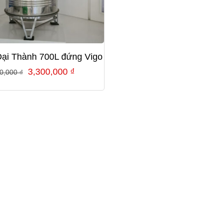
Đại Thành 700L đứng Vigo
Giá
Giá
3,300,000
₫
60,000
₫
gốc
hiện
là:
tại
4,460,000 ₫.
là:
3,300,000 ₫.