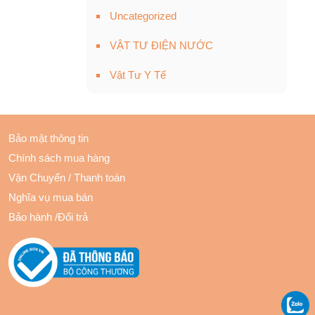
Uncategorized
VẬT TƯ ĐIỆN NƯỚC
Vật Tư Y Tế
Bảo mật thông tin
Chính sách mua hàng
Vận Chuyển
/
Thanh toán
Nghĩa vụ mua bán
Bảo hành
/
Đổi trả