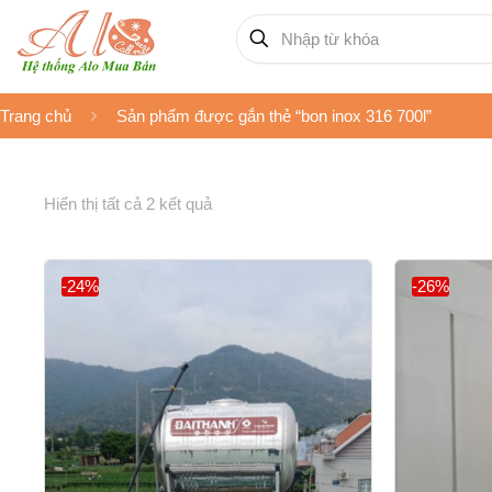
Trang chủ
Sản phẩm được gắn thẻ “bon inox 316 700l”
Hiển thị tất cả 2 kết quả
-24%
-26%