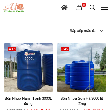
0
-43%
-34%
Bồn Nhựa Nam Thành 3000L
Bồn Nhựa Sơn Hà 3000 lít
đứng
đứng
Giá
Giá
Giá
Gi