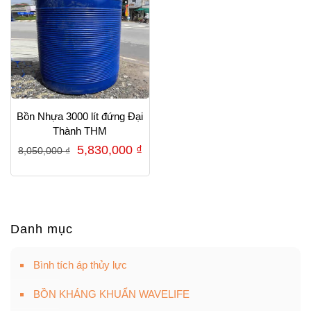
Bồn Nhựa 3000 lít đứng Đại
Thành THM
Giá
Giá
5,830,000
₫
8,050,000
₫
gốc
hiện
là:
tại
8,050,000 ₫.
là:
5,830,000 ₫.
Danh mục
Bình tích áp thủy lực
BỒN KHÁNG KHUẨN WAVELIFE