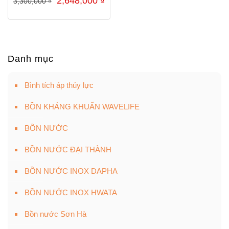
2,648,000
₫
3,300,000
₫
gốc
hiện
là:
tại
3,300,000 ₫.
là:
2,648,000 ₫.
Danh mục
Bình tích áp thủy lực
BỒN KHÁNG KHUẨN WAVELIFE
BỒN NƯỚC
BỒN NƯỚC ĐẠI THÀNH
BỒN NƯỚC INOX DAPHA
BỒN NƯỚC INOX HWATA
Bồn nước Sơn Hà