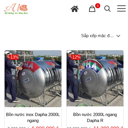
0
-13%
-12%
Bồn nước inox Dapha 2000L
Bồn nước 2000L ngang
ngang
Dapha R
Giá
Giá
Giá
G