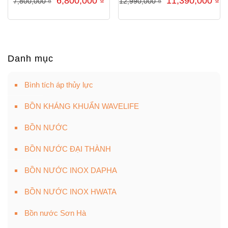
6,800,000
₫
11,390,000
₫
7,800,000
₫
12,990,000
₫
gốc
hiện
gốc
hi
là:
tại
là:
tạ
7,800,000 ₫.
là:
12,990,000 ₫.
là
6,800,000 ₫.
11
Danh mục
Bình tích áp thủy lực
BỒN KHÁNG KHUẨN WAVELIFE
BỒN NƯỚC
BỒN NƯỚC ĐẠI THÀNH
BỒN NƯỚC INOX DAPHA
BỒN NƯỚC INOX HWATA
Bồn nước Sơn Hà