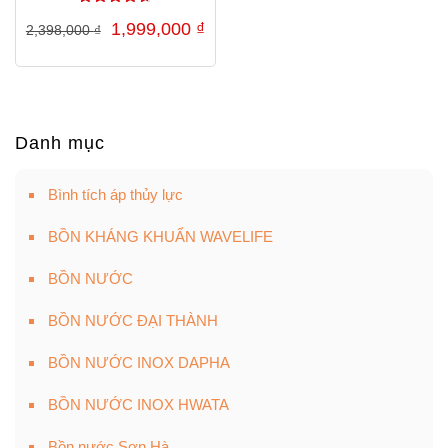
Được xếp
Giá
Giá
1,999,000
₫
2,398,000
₫
hạng
4.67
gốc
hiện
5 sao
là:
tại
2,398,000 ₫.
là:
1,999,000 ₫.
Danh mục
Bình tích áp thủy lực
BỒN KHÁNG KHUẨN WAVELIFE
BỒN NƯỚC
BỒN NƯỚC ĐẠI THÀNH
BỒN NƯỚC INOX DAPHA
BỒN NƯỚC INOX HWATA
Bồn nước Sơn Hà