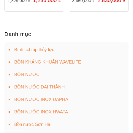
1,236,000
₫
2,830,000
₫
1,829,000
₫
3,650,000
₫
gốc
hiện
gốc
hiệ
là:
tại
là:
tại
1,829,000 ₫.
là:
3,650,000 ₫.
là:
1,236,000 ₫.
2,8
Danh mục
Bình tích áp thủy lực
BỒN KHÁNG KHUẨN WAVELIFE
BỒN NƯỚC
BỒN NƯỚC ĐẠI THÀNH
BỒN NƯỚC INOX DAPHA
BỒN NƯỚC INOX HWATA
Bồn nước Sơn Hà