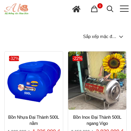
0
-32%
-22%
Bồn Nhựa Đại Thành 500L
Bồn Inox Đại Thành 500L
nằm
ngang Vigo
Giá
Giá
Giá
Gi