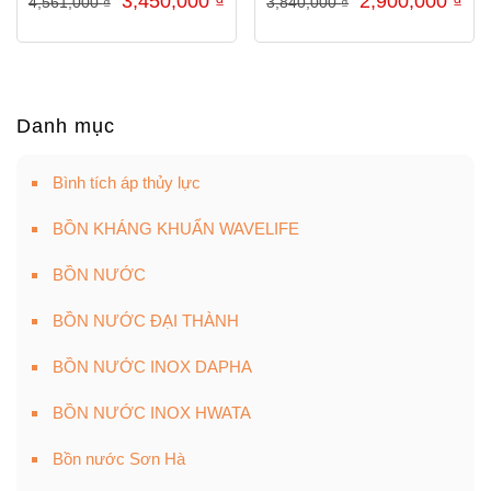
3,450,000
₫
2,900,000
₫
4,561,000
₫
3,840,000
₫
gốc
hiện
gốc
hiệ
là:
tại
là:
tại
4,561,000 ₫.
là:
3,840,000 ₫.
là:
3,450,000 ₫.
2,9
Danh mục
Bình tích áp thủy lực
BỒN KHÁNG KHUẨN WAVELIFE
BỒN NƯỚC
BỒN NƯỚC ĐẠI THÀNH
BỒN NƯỚC INOX DAPHA
BỒN NƯỚC INOX HWATA
Bồn nước Sơn Hà