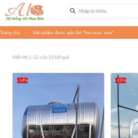
Trang chủ
Sản phẩm được gắn thẻ “bon nuoc inox”
Hiển thị 1–12 của 19 kết quả
-14%
-15%