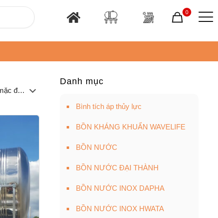
0
Danh mục
Bình tích áp thủy lực
BỒN KHÁNG KHUẨN WAVELIFE
BỒN NƯỚC
BỒN NƯỚC ĐẠI THÀNH
BỒN NƯỚC INOX DAPHA
BỒN NƯỚC INOX HWATA