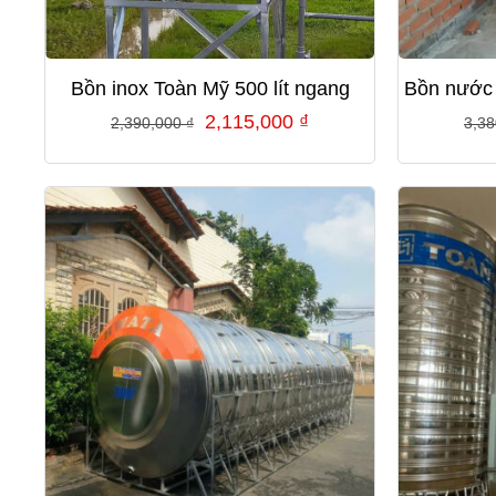
Bồn inox Toàn Mỹ 500 lít ngang
Bồn nước 
Giá
Giá
2,115,000
₫
2,390,000
₫
3,3
gốc
hiện
là:
tại
2,390,000 ₫.
là:
2,115,000 ₫.