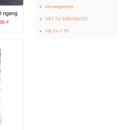
Uncategorized
l ngang
VẬT TƯ ĐIỆN NƯỚC
Giá
000
₫
hiện
Vật Tư Y Tế
tại
00 ₫.
là:
36,900,000 ₫.