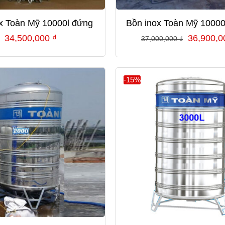
x Toàn Mỹ 10000l đứng
Bồn inox Toàn Mỹ 10000
Giá
34,500,000
₫
36,900,
37,000,000
₫
gốc
là:
37,000,0
-15%