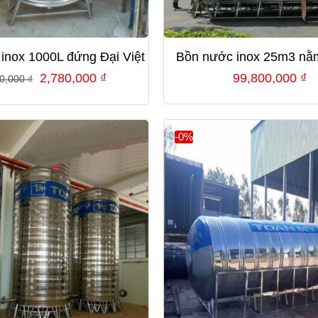
inox 1000L đứng Đại Việt
Bồn nước inox 25m3 nằ
Giá
Giá
2,780,000
₫
99,800,000
₫
80,000
₫
gốc
hiện
là:
tại
3,380,000 ₫.
là:
-0%
2,780,000 ₫.