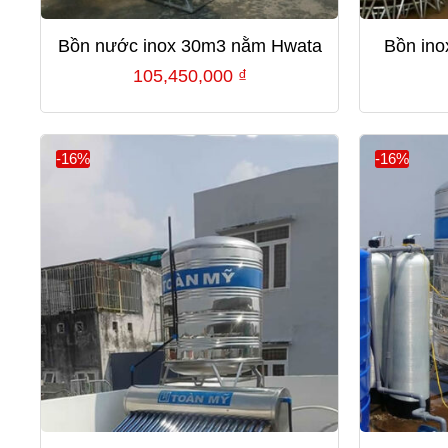
Bồn nước inox 30m3 nằm Hwata
Bồn ino
105,450,000
₫
-16%
-16%