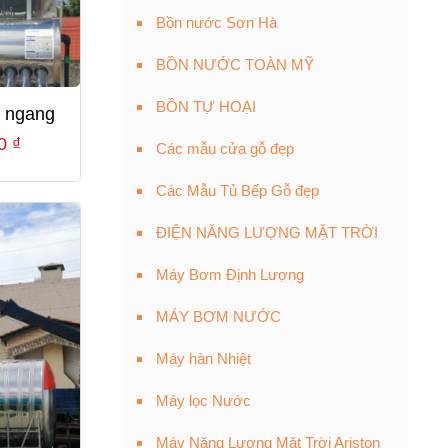
Bồn nước Sơn Hà
BỒN NƯỚC TOÀN MỸ
BỒN TỰ HOẠI
l ngang
Giá
00
₫
Các mẫu cửa gỗ đẹp
hiện
Các Mẫu Tủ Bếp Gỗ đẹp
tại
0 ₫.
là:
ĐIỆN NĂNG LƯỢNG MẶT TRỜI
7,755,000 ₫.
Máy Bơm Định Lượng
MÁY BƠM NƯỚC
Máy hàn Nhiệt
Máy lọc Nước
Máy Năng Lượng Mặt Trời Ariston