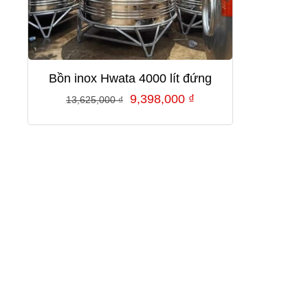
Bồn inox Hwata 4000 lít đứng
Giá
Giá
9,398,000
₫
13,625,000
₫
gốc
hiện
là:
tại
13,625,000 ₫.
là:
9,398,000 ₫.