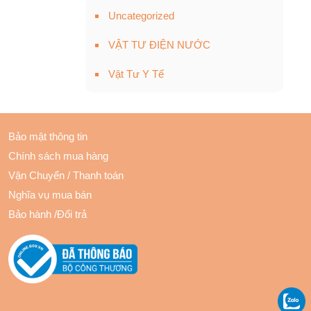
Uncategorized
VẬT TƯ ĐIỆN NƯỚC
Vật Tư Y Tế
Bảo mật thông tin
Chính sách mua hàng
Vận Chuyển
/
Thanh toán
Nghĩa vụ mua bán
Bảo hành
/
Đổi trả