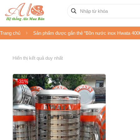
Trang chủ
Sản phẩm được gắn thẻ “Bồn nước inox Hwata 4000
Hiển thị kết quả duy nhất
-31%