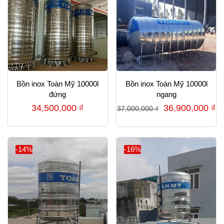
Bồn inox Toàn Mỹ 10000l
Bồn inox Toàn Mỹ 10000l
đứng
ngang
Giá
G
34,500,000
₫
36,900,000
₫
37,000,000
₫
gốc
hi
là:
tạ
37,000,000 ₫.
là
-14%
-16%
36