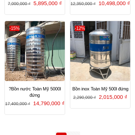
Giá
Giá
Giá
G
5,895,000
₫
10,498,000
₫
7,000,000
₫
12,350,000
₫
gốc
hiện
gốc
hi
là:
tại
là:
tạ
7,000,000 ₫.
là:
12,350,000 ₫.
là
-15%
-12%
5,895,000 ₫.
10
?Bồn nước Toàn Mỹ 5000l
Bồn inox Toàn Mỹ 500l đứng
đứng
Giá
Gi
2,015,000
₫
2,290,000
₫
Giá
Giá
14,790,000
₫
17,400,000
₫
gốc
hiệ
gốc
hiện
là:
tại
là:
tại
2,290,000 ₫.
là:
17,400,000 ₫.
là:
2,0