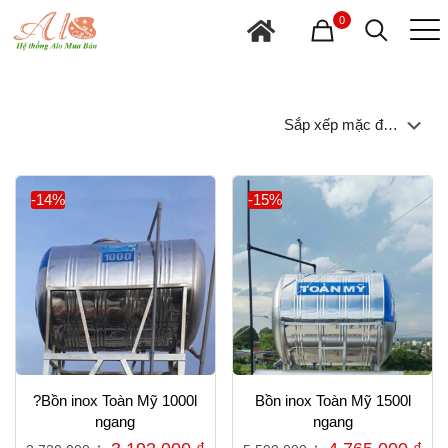
0
-14%
-15%
?Bồn inox Toàn Mỹ 1000l
Bồn inox Toàn Mỹ 1500l
ngang
ngang
Giá
Giá
Giá
Gi