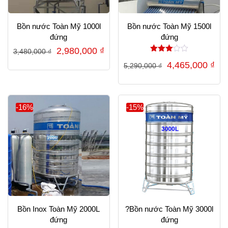
Bồn nước Toàn Mỹ 1000l
Bồn nước Toàn Mỹ 1500l
đứng
đứng
Giá
Giá
2,980,000
₫
3,480,000
₫
Được
gốc
hiện
Giá
Gi
4,465,000
₫
5,290,000
₫
xếp
hạng
là:
tại
gốc
hiệ
3.00
5 sao
3,480,000 ₫.
là:
là:
tại
2,980,000 ₫.
5,290,000 ₫.
là:
-16%
-15%
4,4
Bồn Inox Toàn Mỹ 2000L
?Bồn nước Toàn Mỹ 3000l
đứng
đứng