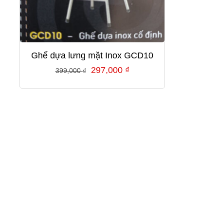
Ghế dựa lưng mặt Inox GCD10
Giá
Giá
297,000
₫
399,000
₫
gốc
hiện
là:
tại
399,000 ₫.
là:
297,000 ₫.