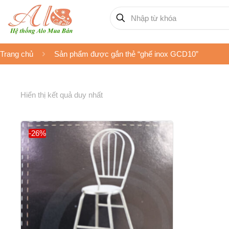
Trang chủ
Sản phẩm được gắn thẻ “ghế inox GCD10”
Hiển thị kết quả duy nhất
-26%