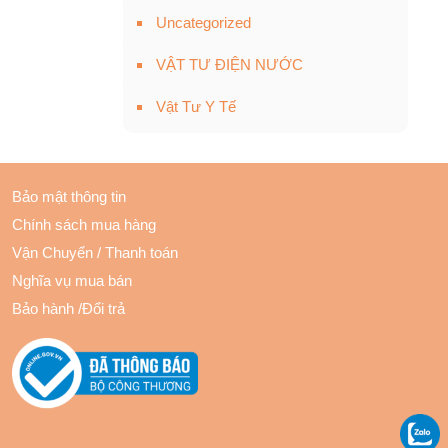
Uncategorized
VẬT TƯ ĐIỆN NƯỚC
Vật Tư Y Tế
Bảo mật thông tin
Chính sách mua hàng
Vận Chuyển
/
Thanh toán
Nghĩa vụ mua bán
Bảo hành
/
Đổi trả