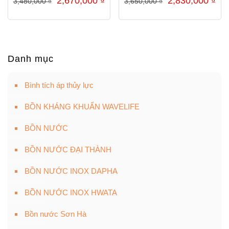
2,670,000
₫
2,830,000
₫
3,480,000
₫
3,650,000
₫
gốc
hiện
gốc
hiệ
là:
tại
là:
tại
3,480,000 ₫.
là:
3,650,000 ₫.
là:
2,670,000 ₫.
2,8
Danh mục
Bình tích áp thủy lực
BỒN KHÁNG KHUẨN WAVELIFE
BỒN NƯỚC
BỒN NƯỚC ĐẠI THÀNH
BỒN NƯỚC INOX DAPHA
BỒN NƯỚC INOX HWATA
Bồn nước Sơn Hà