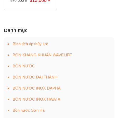
315,000
₫
450,000
₫
gốc
hiện
là:
tại
450,000 ₫.
là:
315,000 ₫.
Danh mục
Bình tích áp thủy lực
BỒN KHÁNG KHUẨN WAVELIFE
BỒN NƯỚC
BỒN NƯỚC ĐẠI THÀNH
BỒN NƯỚC INOX DAPHA
BỒN NƯỚC INOX HWATA
Bồn nước Sơn Hà