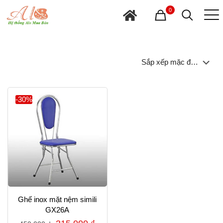
0
-30%
Ghế inox mặt nệm simili
GX26A
Giá
Giá