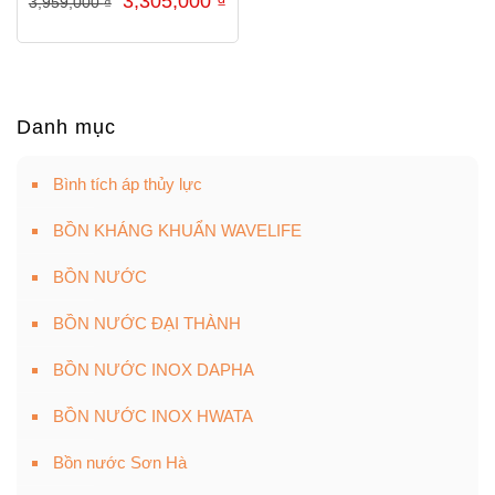
3,305,000
₫
3,959,000
₫
gốc
hiện
là:
tại
3,959,000 ₫.
là:
3,305,000 ₫.
Danh mục
Bình tích áp thủy lực
BỒN KHÁNG KHUẨN WAVELIFE
BỒN NƯỚC
BỒN NƯỚC ĐẠI THÀNH
BỒN NƯỚC INOX DAPHA
BỒN NƯỚC INOX HWATA
Bồn nước Sơn Hà