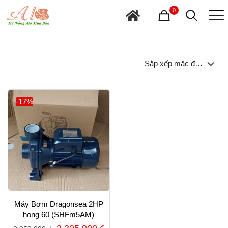
0
-17%
Máy Bơm Dragonsea 2HP
họng 60 (SHFm5AM)
Giá
Giá