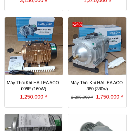
3,150,000
₫
1,240,000
₫
-24%
Máy Thổi Khí HAILEA ACO-
Máy Thổi Khí HAILEA ACO-
009E (160W)
380 (380w)
Giá
Gi
1,250,000
₫
1,750,000
₫
2,295,000
₫
gốc
hiệ
là:
tại
2,295,000 ₫.
là:
1,7