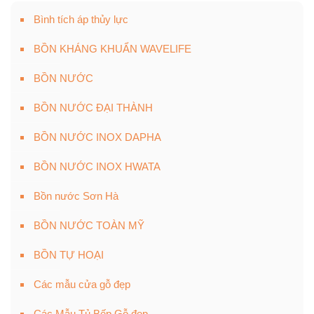
Bình tích áp thủy lực
BỒN KHÁNG KHUẨN WAVELIFE
BỒN NƯỚC
BỒN NƯỚC ĐẠI THÀNH
BỒN NƯỚC INOX DAPHA
BỒN NƯỚC INOX HWATA
Bồn nước Sơn Hà
BỒN NƯỚC TOÀN MỸ
BỒN TỰ HOẠI
Các mẫu cửa gỗ đẹp
Các Mẫu Tủ Bếp Gỗ đẹp