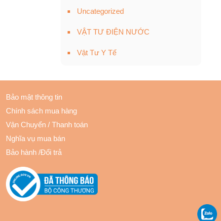
Uncategorized
VẬT TƯ ĐIỆN NƯỚC
Vật Tư Y Tế
Bảo mật thông tin
Chính sách mua hàng
Vận Chuyển
/
Thanh toán
Nghĩa vụ mua bán
Bảo hành
/
Đổi trả