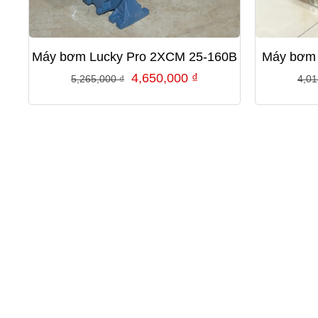
Máy bơm Lucky Pro 2XCM 25-160B
Máy bơm 
Giá
Giá
4,650,000
₫
5,265,000
₫
4,0
gốc
hiện
là:
tại
5,265,000 ₫.
là:
4,650,000 ₫.