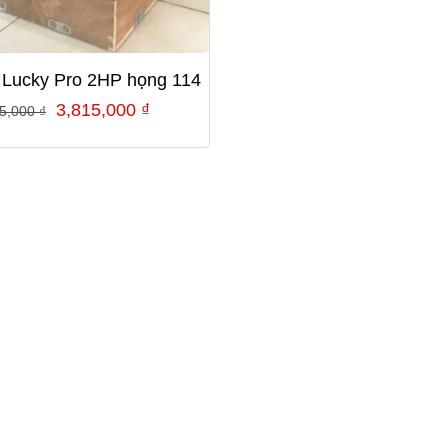
Lucky Pro 2HP họng 114
Giá
Giá
3,815,000
₫
15,000
₫
gốc
hiện
là:
tại
4,015,000 ₫.
là:
3,815,000 ₫.