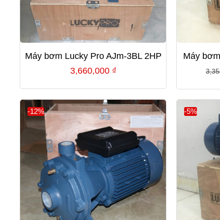
Máy bơm Lucky Pro AJm-3BL 2HP
Máy bơm 
3,660,000
₫
3,3
-12%
-5%