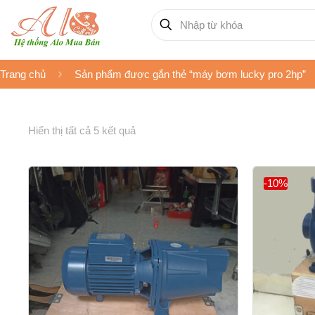
Trang chủ
Sản phẩm được gắn thẻ “máy bơm lucky pro 2hp”
Hiển thị tất cả 5 kết quả
-10%