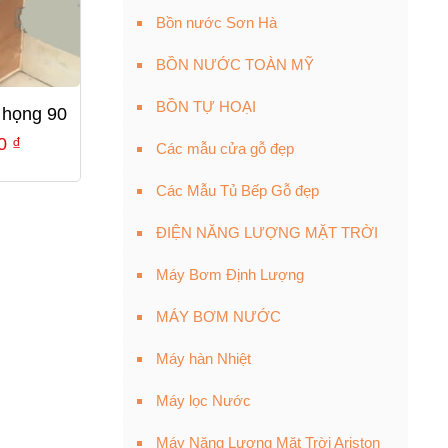
Bồn nước Sơn Hà
BỒN NƯỚC TOÀN MỸ
BỒN TỰ HOẠI
 họng 90
Giá
00
₫
Các mẫu cửa gỗ đẹp
hiện
Các Mẫu Tủ Bếp Gỗ đẹp
tại
0 ₫.
là:
ĐIỆN NĂNG LƯỢNG MẶT TRỜI
3,660,000 ₫.
Máy Bơm Định Lượng
MÁY BƠM NƯỚC
Máy hàn Nhiệt
Máy lọc Nước
Máy Năng Lượng Mặt Trời Ariston