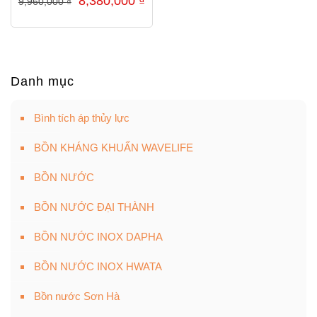
8,380,000
₫
9,960,000
₫
gốc
hiện
là:
tại
9,960,000 ₫.
là:
8,380,000 ₫.
Danh mục
Bình tích áp thủy lực
BỒN KHÁNG KHUẨN WAVELIFE
BỒN NƯỚC
BỒN NƯỚC ĐẠI THÀNH
BỒN NƯỚC INOX DAPHA
BỒN NƯỚC INOX HWATA
Bồn nước Sơn Hà