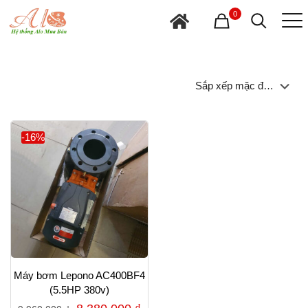
0
-16%
Máy bơm Lepono AC400BF4
(5.5HP 380v)
Giá
Giá