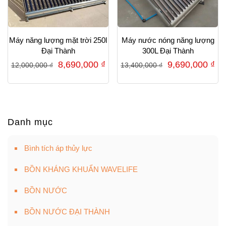
Máy năng lượng mặt trời 250l
Máy nước nóng năng lượng
Đại Thành
300L Đại Thành
Giá
Giá
Giá
Gi
8,690,000
₫
9,690,000
₫
12,000,000
₫
13,400,000
₫
gốc
hiện
gốc
hi
là:
tại
là:
tại
12,000,000 ₫.
là:
13,400,000 ₫.
là:
8,690,000 ₫.
9,
Danh mục
Bình tích áp thủy lực
BỒN KHÁNG KHUẨN WAVELIFE
BỒN NƯỚC
BỒN NƯỚC ĐẠI THÀNH