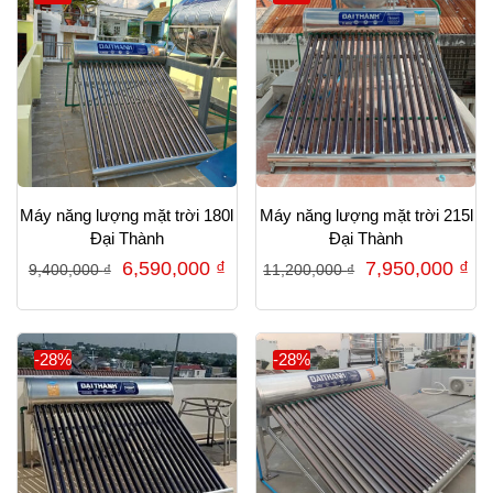
13,778,000 ₫.
5,8
Máy năng lượng mặt trời 180l
Máy năng lượng mặt trời 215l
Đại Thành
Đại Thành
Giá
Giá
Giá
Gi
6,590,000
₫
7,950,000
₫
9,400,000
₫
11,200,000
₫
gốc
hiện
gốc
hi
là:
tại
là:
tại
9,400,000 ₫.
là:
11,200,000 ₫.
là:
-28%
-28%
6,590,000 ₫.
7,