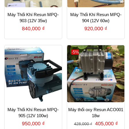
Máy Thổi Khí Resun MPQ-
Máy Thổi Khí Resun MPQ-
903 (12V 35w)
904 (12V 60w)
840,000
₫
920,000
₫
-5%
Máy Thổi Khí Resun MPQ-
Máy thổi oxy Resun ACO001
905 (12V 100w)
18w
Giá
Giá
950,000
₫
405,000
₫
428,000
₫