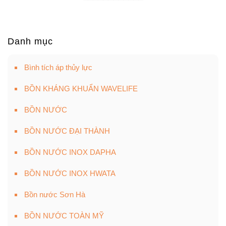
Danh mục
Bình tích áp thủy lực
BỒN KHÁNG KHUẨN WAVELIFE
BỒN NƯỚC
BỒN NƯỚC ĐẠI THÀNH
BỒN NƯỚC INOX DAPHA
BỒN NƯỚC INOX HWATA
Bồn nước Sơn Hà
BỒN NƯỚC TOÀN MỸ