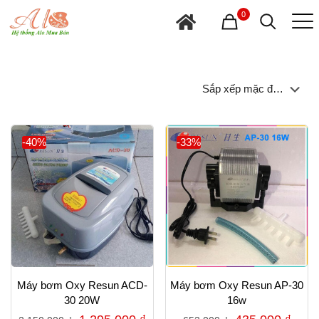
0
-40%
-33%
Máy bơm Oxy Resun ACD-
Máy bơm Oxy Resun AP-30
30 20W
16w
Giá
Giá
Giá
Giá