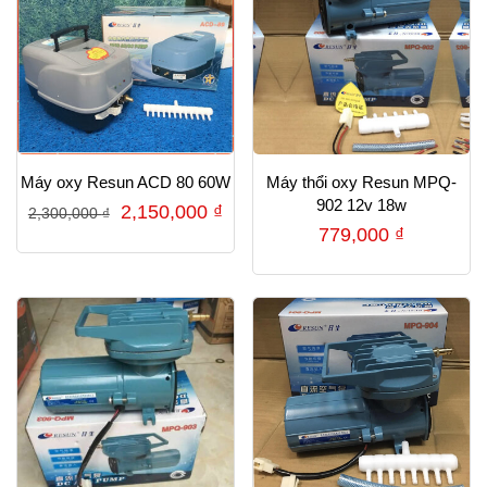
Máy oxy Resun ACD 80 60W
Máy thổi oxy Resun MPQ-
902 12v 18w
Giá
Giá
2,150,000
₫
2,300,000
₫
779,000
₫
gốc
hiện
là:
tại
2,300,000 ₫.
là:
2,150,000 ₫.