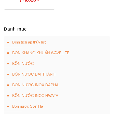
779,000
₫
Danh mục
Bình tích áp thủy lực
BỒN KHÁNG KHUẨN WAVELIFE
BỒN NƯỚC
BỒN NƯỚC ĐẠI THÀNH
BỒN NƯỚC INOX DAPHA
BỒN NƯỚC INOX HWATA
Bồn nước Sơn Hà