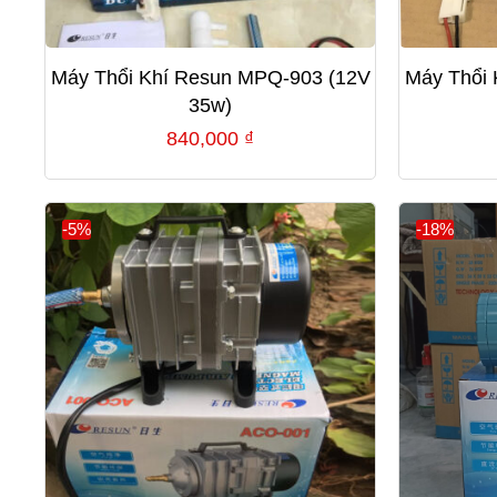
Máy Thổi Khí Resun MPQ-903 (12V
Máy Thổi
35w)
840,000
₫
-5%
-18%