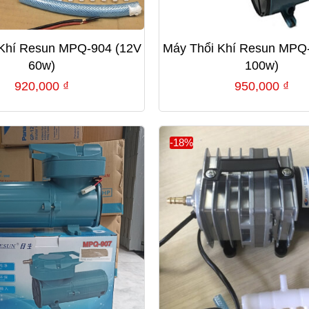
 Khí Resun MPQ-904 (12V
Máy Thổi Khí Resun MPQ
60w)
100w)
920,000
₫
950,000
₫
-18%