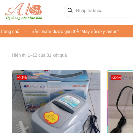
Trang chủ
Sản phẩm được gắn thẻ “Máy sủi oxy resun”
Hiển thị 1–12 của 31 kết quả
-40%
-33%