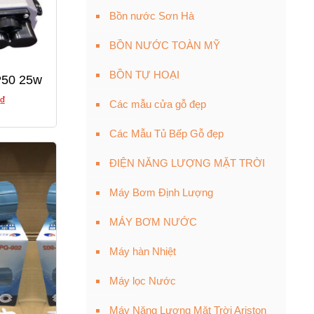
Bồn nước Sơn Hà
BỒN NƯỚC TOÀN MỸ
BỒN TỰ HOẠI
P50 25w
Giá
₫
Các mẫu cửa gỗ đẹp
hiện
Các Mẫu Tủ Bếp Gỗ đẹp
tại
₫.
là:
ĐIỆN NĂNG LƯỢNG MẶT TRỜI
435,000 ₫.
Máy Bơm Định Lượng
MÁY BƠM NƯỚC
Máy hàn Nhiệt
Máy lọc Nước
Máy Năng Lượng Mặt Trời Ariston