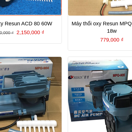
xy Resun ACD 80 60W
Máy thổi oxy Resun MPQ
18w
Giá
Giá
2,150,000
₫
00,000
₫
779,000
₫
gốc
hiện
là:
tại
2,300,000 ₫.
là:
2,150,000 ₫.