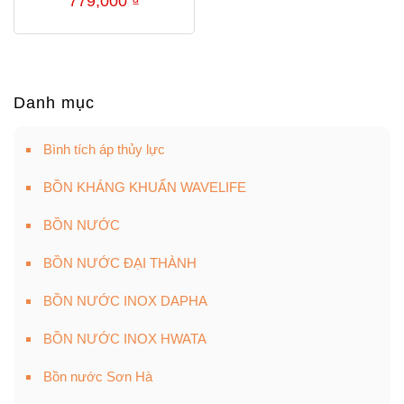
779,000
₫
Danh mục
Bình tích áp thủy lực
BỒN KHÁNG KHUẨN WAVELIFE
BỒN NƯỚC
BỒN NƯỚC ĐẠI THÀNH
BỒN NƯỚC INOX DAPHA
BỒN NƯỚC INOX HWATA
Bồn nước Sơn Hà