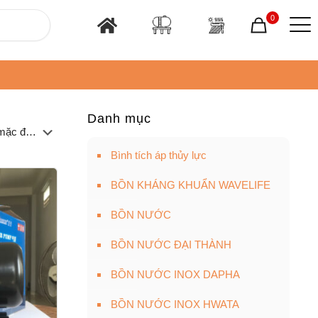
0
Danh mục
Bình tích áp thủy lực
BỒN KHÁNG KHUẨN WAVELIFE
BỒN NƯỚC
BỒN NƯỚC ĐẠI THÀNH
BỒN NƯỚC INOX DAPHA
BỒN NƯỚC INOX HWATA