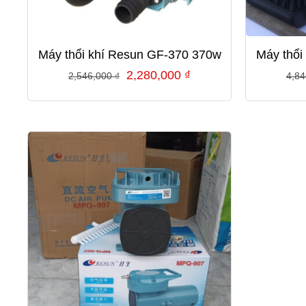
Máy thổi khí Resun GF-370 370w
Máy thổi
Giá
Giá
2,280,000
₫
2,546,000
₫
4,8
gốc
hiện
là:
tại
2,546,000 ₫.
là:
2,280,000 ₫.