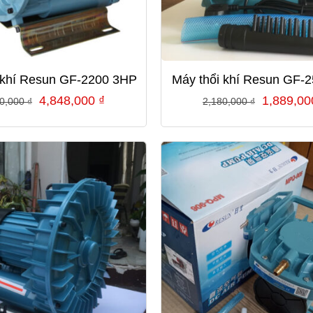
 khí Resun GF-2200 3HP
Máy thổi khí Resun GF-
Giá
Giá
Giá
4,848,000
₫
1,889,0
20,000
₫
2,180,000
₫
gốc
hiện
gốc
là:
tại
là:
5,820,000 ₫.
là:
2,180,00
4,848,000 ₫.