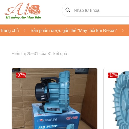
Trang chủ
Sản phẩm được gắn thẻ “Máy thổi khí Resun”
Hiển thị 25–31 của 31 kết quả
-37%
-17%