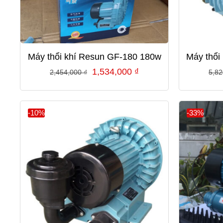
Máy thổi khí Resun GF-180 180w
Máy thổi
Giá
Giá
1,534,000
₫
2,454,000
₫
5,8
gốc
hiện
là:
tại
2,454,000 ₫.
là:
-10%
-33%
1,534,000 ₫.