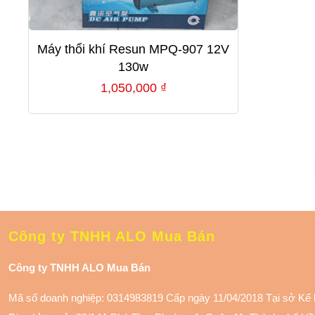
Máy thổi khí Resun MPQ-907 12V
130w
1,050,000
₫
Công ty TNHH ALO Mua Bán
Công ty TNHH ALO Mua Bán
Mã số doanh nghiệp: 0314983819 Cấp ngày 11/04/2018 Tại sở Kế