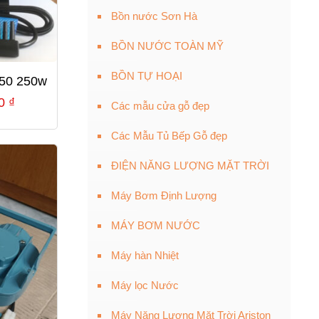
Bồn nước Sơn Hà
BỒN NƯỚC TOÀN MỸ
BỒN TỰ HOẠI
250 250w
Giá
00
₫
Các mẫu cửa gỗ đẹp
hiện
Các Mẫu Tủ Bếp Gỗ đẹp
tại
0 ₫.
là:
ĐIỆN NĂNG LƯỢNG MẶT TRỜI
1,889,000 ₫.
Máy Bơm Định Lượng
MÁY BƠM NƯỚC
Máy hàn Nhiệt
Máy lọc Nước
Máy Năng Lượng Mặt Trời Ariston