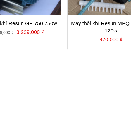
 khí Resun GF-750 750w
Máy thổi khí Resun MPQ
120w
Giá
Giá
3,229,000
₫
46,000
₫
970,000
₫
gốc
hiện
là:
tại
4,846,000 ₫.
là:
3,229,000 ₫.