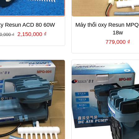
xy Resun ACD 80 60W
Máy thổi oxy Resun MPQ
18w
Giá
Giá
2,150,000
₫
00,000
₫
779,000
₫
gốc
hiện
là:
tại
2,300,000 ₫.
là:
2,150,000 ₫.