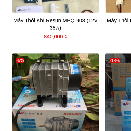
Máy Thổi Khí Resun MPQ-903 (12V
Máy Thổi
35w)
840,000
₫
-5%
-18%