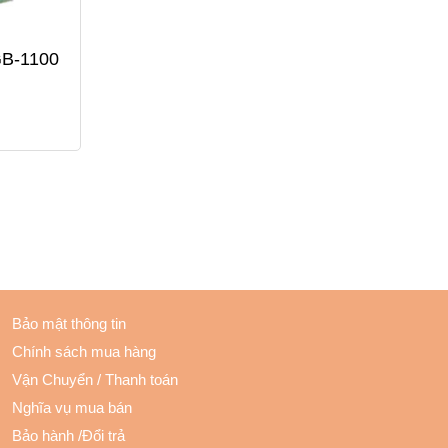
GB-1100
Bảo mật thông tin
Chính sách mua hàng
Vận Chuyển
/
Thanh toán
Nghĩa vụ mua bán
Bảo hành
/
Đổi trả