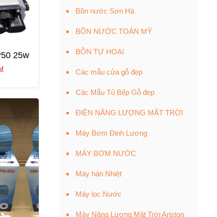
Bồn nước Sơn Hà
BỒN NƯỚC TOÀN MỸ
BỒN TỰ HOẠI
P50 25w
Giá
₫
Các mẫu cửa gỗ đẹp
hiện
Các Mẫu Tủ Bếp Gỗ đẹp
tại
₫.
là:
ĐIỆN NĂNG LƯỢNG MẶT TRỜI
435,000 ₫.
Máy Bơm Định Lượng
MÁY BƠM NƯỚC
Máy hàn Nhiệt
Máy lọc Nước
Máy Năng Lượng Mặt Trời Ariston