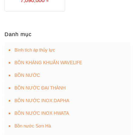
7,090,000
₫
Danh mục
Bình tích áp thủy lực
BỒN KHÁNG KHUẨN WAVELIFE
BỒN NƯỚC
BỒN NƯỚC ĐẠI THÀNH
BỒN NƯỚC INOX DAPHA
BỒN NƯỚC INOX HWATA
Bồn nước Sơn Hà