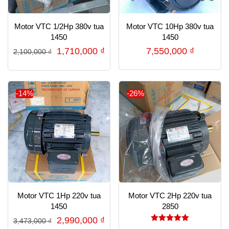
Motor VTC 1/2Hp 380v tua
Motor VTC 10Hp 380v tua
1450
1450
Giá
Giá
1,710,000
₫
7,550,000
₫
2,100,000
₫
gốc
hiện
là:
tại
2,100,000 ₫.
là:
-14%
-26%
1,710,000 ₫.
Motor VTC 1Hp 220v tua
Motor VTC 2Hp 220v tua
1450
2850
Giá
Giá
2,990,000
₫
3,473,000
₫
Được xếp