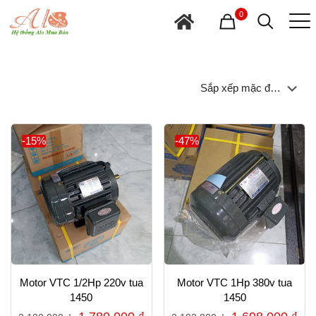
0
-15%
-47%
Motor VTC 1/2Hp 220v tua
Motor VTC 1Hp 380v tua
1450
1450
Giá
Giá
Giá
Gi