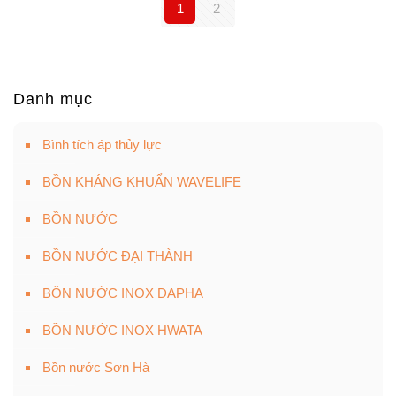
2,545,000 ₫.
3,0
1
2
Danh mục
Bình tích áp thủy lực
BỒN KHÁNG KHUẨN WAVELIFE
BỒN NƯỚC
BỒN NƯỚC ĐẠI THÀNH
BỒN NƯỚC INOX DAPHA
BỒN NƯỚC INOX HWATA
Bồn nước Sơn Hà