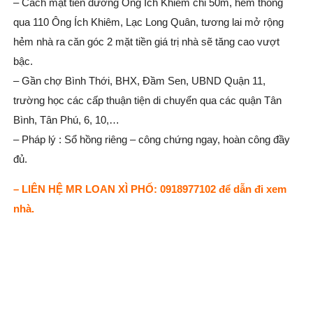
– Cách mặt tiền đường Ông Ích Khiêm chỉ 50m, hẻm thông
qua 110 Ông Ích Khiêm, Lạc Long Quân, tương lai mở rộng
hẻm nhà ra căn góc 2 mặt tiền giá trị nhà sẽ tăng cao vượt
bậc.
– Gần chợ Bình Thới, BHX, Đầm Sen, UBND Quận 11,
trường học các cấp thuận tiện di chuyển qua các quận Tân
Bình, Tân Phú, 6, 10,…
– Pháp lý : Sổ hồng riêng – công chứng ngay, hoàn công đầy
đủ.
– LIÊN HỆ MR LOAN XÌ PHỐ: 0918977102 để dẫn đi xem
nhà.