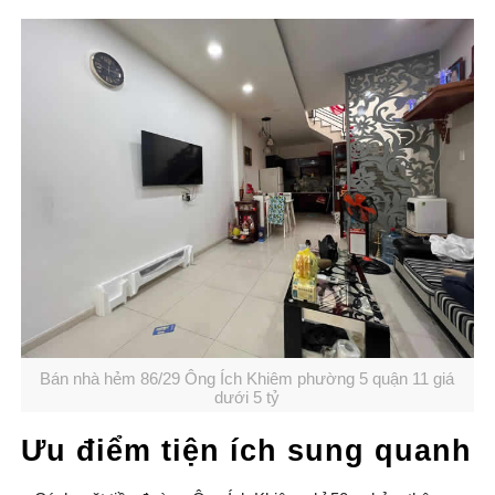
Bán nhà hẻm 86/29 Ông Ích Khiêm phường 5 quận 11 giá
dưới 5 tỷ
Ưu điểm tiện ích sung quanh