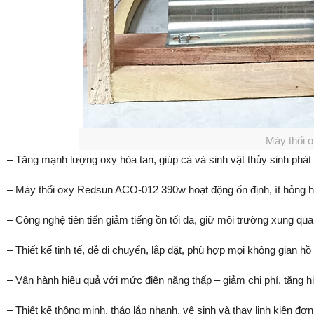
Máy thổi 
– Tăng mạnh lượng oxy hòa tan, giúp cá và sinh vật thủy sinh phát
– Máy thổi oxy Redsun ACO-012 390w hoạt động ổn định, ít hỏng hóc
– Công nghệ tiên tiến giảm tiếng ồn tối đa, giữ môi trường xung qua
– Thiết kế tinh tế, dễ di chuyển, lắp đặt, phù hợp mọi không gian hồ
– Vận hành hiệu quả với mức điện năng thấp – giảm chi phí, tăng hi
– Thiết kế thông minh, tháo lắp nhanh, vệ sinh và thay linh kiện đơn