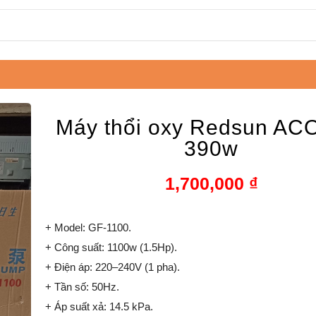
Máy thổi oxy Redsun AC
390w
1,700,000
₫
+ Model: GF-1100.
+ Công suất: 1100w (1.5Hp).
+ Điện áp: 220–240V (1 pha).
+ Tần số: 50Hz.
+ Áp suất xả: 14.5 kPa.