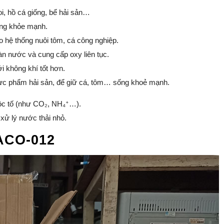
, hồ cá giống, bể hải sản…
ống khỏe mạnh.
ao hệ thống nuôi tôm, cá công nghiệp.
n nước và cung cấp oxy liên tục.
i không khí tốt hơn.
ực phẩm hải sản, để giữ cá, tôm… sống khoẻ mạnh.
độc tố (như CO₂, NH₄⁺…).
 xử lý nước thải nhỏ.
ACO-012