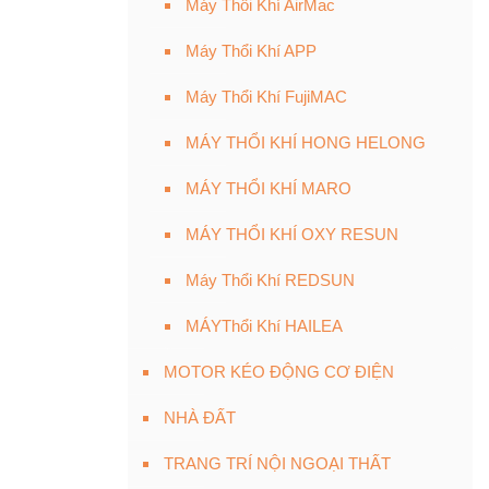
Máy Thổi Khí AirMac
Máy Thổi Khí APP
Máy Thổi Khí FujiMAC
MÁY THỔI KHÍ HONG HELONG
MÁY THỔI KHÍ MARO
MÁY THỔI KHÍ OXY RESUN
Máy Thổi Khí REDSUN
MÁYThổi Khí HAILEA
MOTOR KÉO ĐỘNG CƠ ĐIỆN
NHÀ ĐẤT
TRANG TRÍ NỘI NGOẠI THẤT