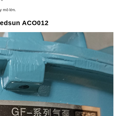
uy mô lớn.
Redsun ACO012