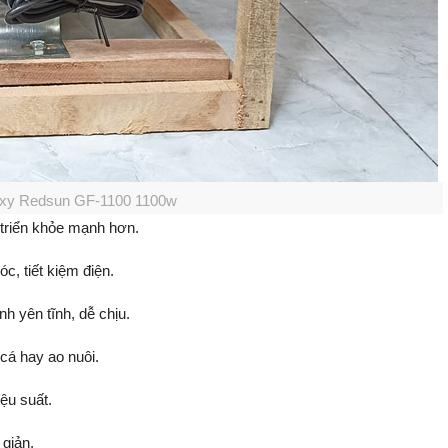
oxy Redsun GF-1100 1100w
 triển khỏe mạnh hơn.
, tiết kiệm điện.
nh yên tĩnh, dễ chịu.
 cá hay ao nuôi.
ệu suất.
 giản.