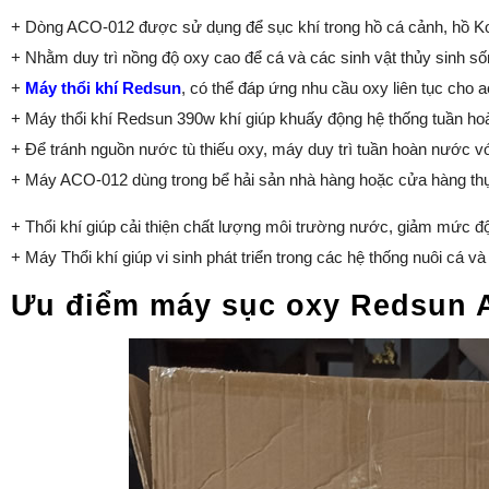
+ Dòng ACO-012 được sử dụng để sục khí trong hồ cá cảnh, hồ Koi
+ Nhằm duy trì nồng độ oxy cao để cá và các sinh vật thủy sinh s
+
Máy thổi khí Redsun
, có thể đáp ứng nhu cầu oxy liên tục cho 
+ Máy thổi khí Redsun 390w khí giúp khuấy động hệ thống tuần hoà
+ Để tránh nguồn nước tù thiếu oxy, máy duy trì tuần hoàn nước vớ
+ Máy ACO-012 dùng trong bể hải sản nhà hàng hoặc cửa hàng th
+ Thổi khí giúp cải thiện chất lượng môi trường nước, giảm mức 
+ Máy Thổi khí giúp vi sinh phát triển trong các hệ thống nuôi cá và
Ưu điểm máy sục oxy Redsun 