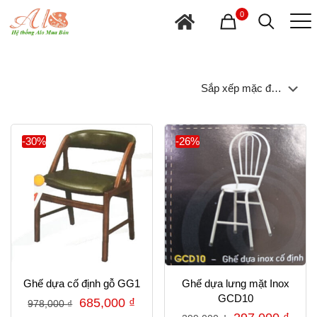
0
-30%
-26%
Ghế dựa cố định gỗ GG1
Ghế dựa lưng mặt Inox
GCD10
Giá
Giá
685,000
₫
978,000
₫
Giá
Giá