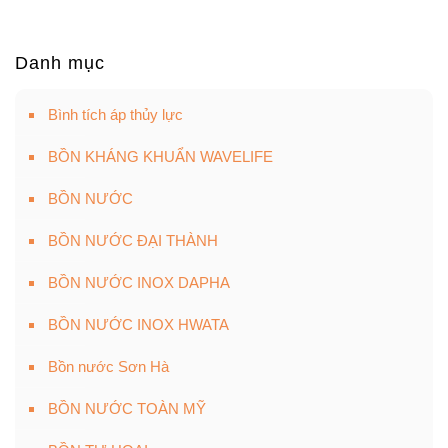
Danh mục
Bình tích áp thủy lực
BỒN KHÁNG KHUẨN WAVELIFE
BỒN NƯỚC
BỒN NƯỚC ĐẠI THÀNH
BỒN NƯỚC INOX DAPHA
BỒN NƯỚC INOX HWATA
Bồn nước Sơn Hà
BỒN NƯỚC TOÀN MỸ