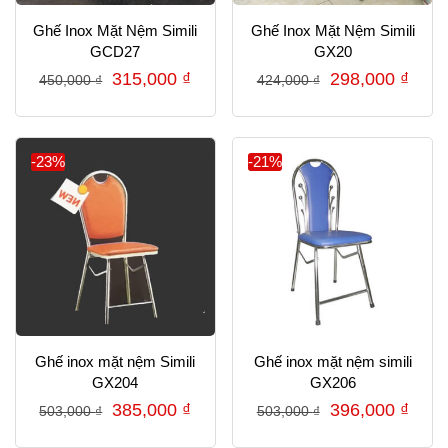
Ghế Inox Mặt Nệm Simili
Ghế Inox Mặt Nệm Simili
GCD27
GX20
Giá
Giá
Giá
Giá
315,000
₫
298,000
₫
450,000
₫
424,000
₫
gốc
hiện
gốc
hiện
là:
tại
là:
tại
450,000 ₫.
là:
424,000 ₫.
là:
-23%
-21%
315,000 ₫.
298,
Ghế inox mặt nệm Simili
Ghế inox mặt nệm simili
GX204
GX206
Giá
Giá
Giá
Giá
385,000
₫
396,000
₫
503,000
₫
503,000
₫
gốc
hiện
gốc
hiện