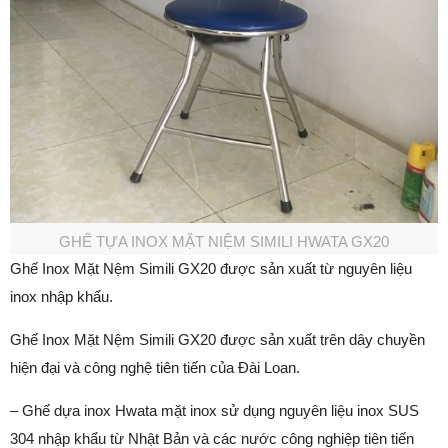
GHẾ TỰA INOX MẶT NIỆM SIMILI HWATA GX20
Ghế Inox Mặt Nệm Simili GX20 được sản xuất từ nguyên liệu
inox nhập khẩu.
Ghế Inox Mặt Nệm Simili GX20 được sản xuất trên dây chuyền
hiện đại và công nghệ tiên tiến của Đài Loan.
– Ghế dựa inox Hwata mặt inox sử dụng nguyên liệu inox SUS
304 nhập khẩu từ Nhật Bản và các nước công nghiệp tiên tiến