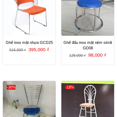
Ghế inox mặt nhựa GCD25
Ghế đẩu inox mặt nệm simili
GD08
395,000
₫
515,000
₫
98,000
₫
129,000
₫
-30%
-18%