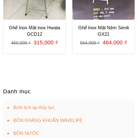
Ghế Inox Mặt inox Hwata
Ghế Inox Mặt Nệm Simili
GCD12
GX21
315,000
₫
464,000
₫
450,000
₫
564,000
₫
Danh mục
Bình tích áp thủy lực
BỒN KHÁNG KHUẨN WAVELIFE
BỒN NƯỚC