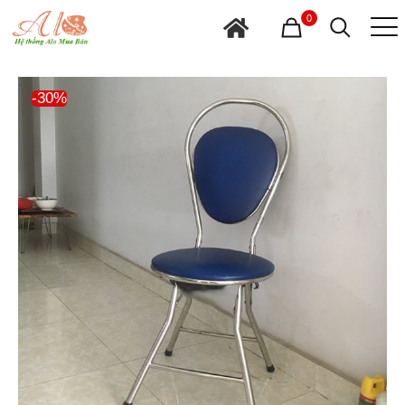
0
-30%