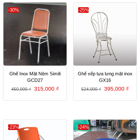
-30%
-25%
Ghế Inox Mặt Nệm Simili
Ghế xếp tựa lưng mặt inox
GCD27
GX16
315,000
₫
395,000
₫
450,000
₫
524,000
₫
-23%
-24%