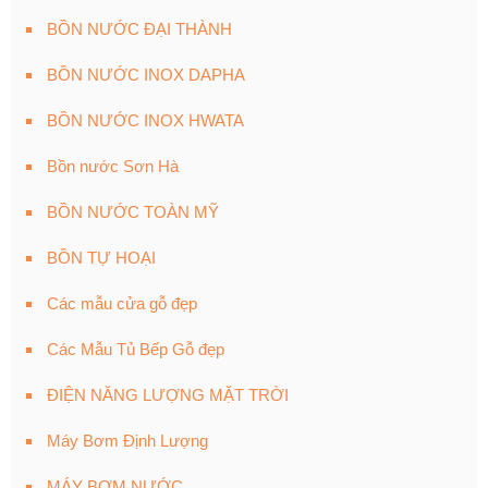
BỒN NƯỚC ĐẠI THÀNH
BỒN NƯỚC INOX DAPHA
BỒN NƯỚC INOX HWATA
Bồn nước Sơn Hà
BỒN NƯỚC TOÀN MỸ
BỒN TỰ HOẠI
Các mẫu cửa gỗ đẹp
Các Mẫu Tủ Bếp Gỗ đẹp
ĐIỆN NĂNG LƯỢNG MẶT TRỜI
Máy Bơm Định Lượng
MÁY BƠM NƯỚC