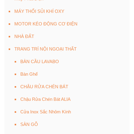
MÁY THỔI SỦI KHÍ OXY
MOTOR KÉO ĐỘNG CƠ ĐIỆN
NHÀ ĐẤT
TRANG TRÍ NỘI NGOẠI THẤT
BÀN CẦU LAVABO
Bàn Ghế
CHẬU RỬA CHÉN BÁT
Chậu Rửa Chén Bát ALIA
Cửa Inox Sắc Nhôm Kính
SÀN GỖ