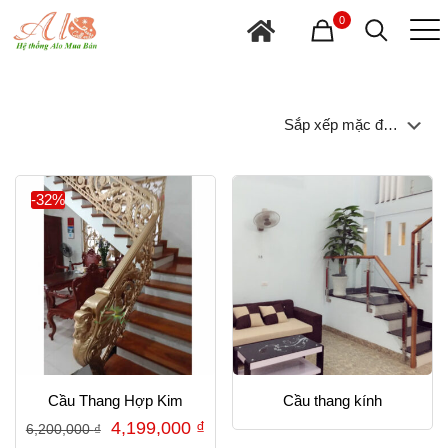
0
-32%
Cầu Thang Hợp Kim
Cầu thang kính
Giá
Giá
4,199,000
₫
6,200,000
₫