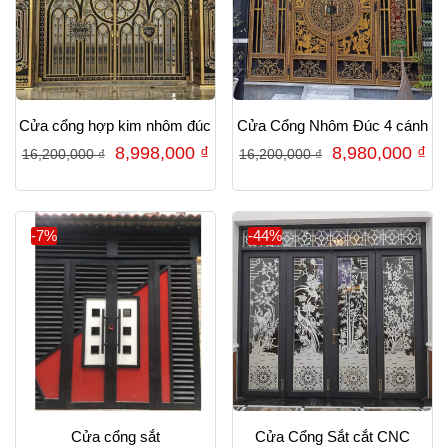
Cửa cổng hợp kim nhôm đúc
Cửa Cổng Nhôm Đúc 4 cánh
Giá
Giá
Giá
Gi
8,998,000
₫
8,980,000
₫
16,200,000
₫
16,200,000
₫
gốc
hiện
gốc
hi
là:
tại
là:
tại
16,200,000 ₫.
là:
16,200,000 ₫.
là:
-7%
-44%
8,998,000 ₫.
8,
Cửa cổng sắt
Cửa Cổng Sắt cắt CNC