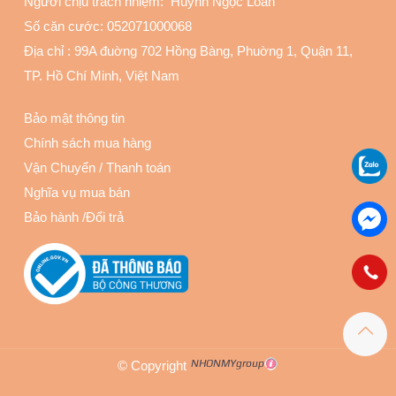
Người chịu trách nhiệm: Huỳnh Ngọc Loan
Số căn cước: 052071000068
Địa chỉ :
99A đuờng 702 Hồng Bàng, Phuờng 1, Quận 11
,
TP. Hồ Chí Minh, Việt Nam
Bảo mật thông tin
Chính sách mua hàng
Vận Chuyển
/
Thanh toán
Nghĩa vụ mua bán
Bảo hành
/
Đổi trả
© Copyright