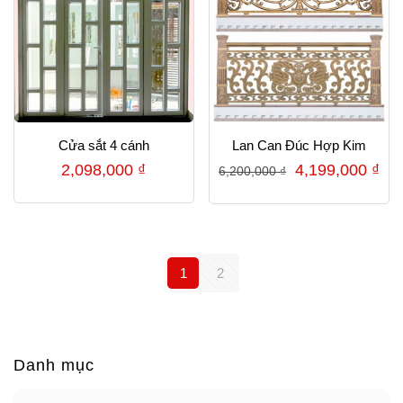
Cửa sắt 4 cánh
Lan Can Đúc Hợp Kim
Giá
Gi
2,098,000
₫
4,199,000
₫
6,200,000
₫
gốc
hiệ
là:
tại
6,200,000 ₫.
là:
4,1
1
2
Danh mục