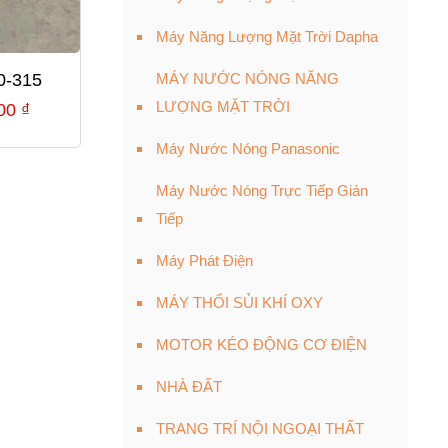
Máy Năng Lượng Mặt Trời Dapha
0-315
MÁY NƯỚC NÓNG NĂNG
LƯỢNG MẶT TRỜI
Giá
000
₫
hiện
Máy Nước Nóng Panasonic
tại
Máy Nước Nóng Trực Tiếp Gián
00 ₫.
là:
Tiếp
25,700,000 ₫.
Máy Phát Điện
MÁY THỔI SỦI KHÍ OXY
MOTOR KÉO ĐỘNG CƠ ĐIỆN
NHÀ ĐẤT
TRANG TRÍ NỘI NGOẠI THẤT