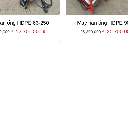
àn ống HDPE 63-250
Máy hàn ống HDPE 9
Giá
Giá
Giá
12,700,000
₫
25,700,
0,000
₫
28,300,000
₫
gốc
hiện
gốc
là:
tại
là:
15,300,000 ₫.
là:
28,300,0
12,700,000 ₫.