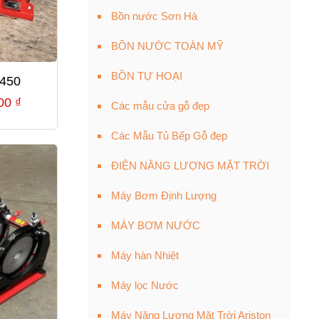
Bồn nước Sơn Hà
BỒN NƯỚC TOÀN MỸ
BỒN TỰ HOẠI
450
Giá
000
₫
Các mẫu cửa gỗ đẹp
hiện
Các Mẫu Tủ Bếp Gỗ đẹp
tại
00 ₫.
là:
ĐIỆN NĂNG LƯỢNG MẶT TRỜI
29,800,000 ₫.
Máy Bơm Định Lượng
MÁY BƠM NƯỚC
Máy hàn Nhiệt
Máy lọc Nước
Máy Năng Lượng Mặt Trời Ariston