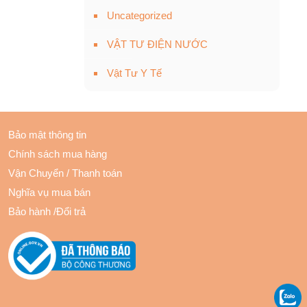
Uncategorized
VẬT TƯ ĐIỆN NƯỚC
Vật Tư Y Tế
Bảo mật thông tin
Chính sách mua hàng
Vận Chuyển
/
Thanh toán
Nghĩa vụ mua bán
Bảo hành
/
Đổi trả