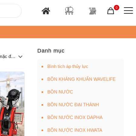
0
Danh mục
Bình tích áp thủy lực
BỒN KHÁNG KHUẨN WAVELIFE
BỒN NƯỚC
BỒN NƯỚC ĐẠI THÀNH
BỒN NƯỚC INOX DAPHA
BỒN NƯỚC INOX HWATA