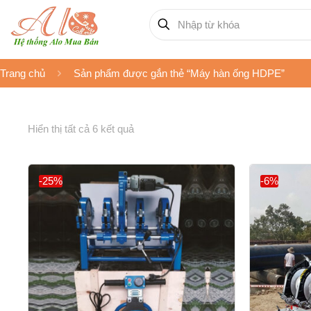
Trang chủ
Sản phẩm được gắn thẻ “Máy hàn ống HDPE”
Hiển thị tất cả 6 kết quả
-25%
-6%