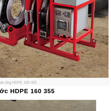
àn ống HDPE 160-355
ước HDPE 160 355