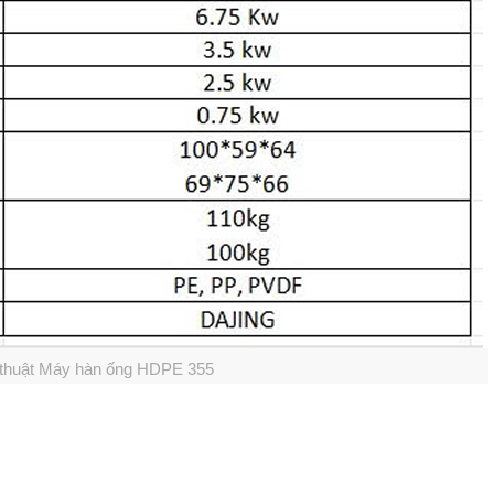
 thuật Máy hàn ống HDPE 355