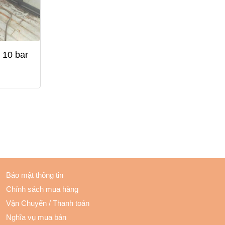
t 10 bar
Bảo mật thông tin
Chính sách mua hàng
Vận Chuyển
/
Thanh toán
Nghĩa vụ mua bán