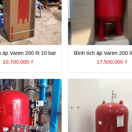
h áp Varen 200 lít 10 bar
Bình tích áp Varen 200 lí
10,700,000
₫
17,500,000
₫