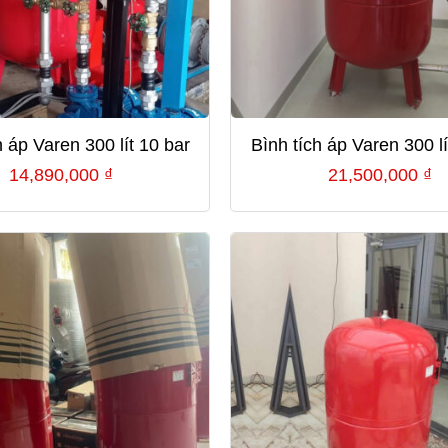
h áp Varen 300 lít 10 bar
Bình tích áp Varen 300 lí
14,890,000
₫
21,500,000
₫