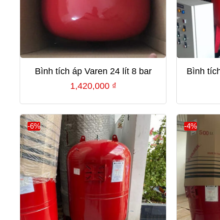
Bình tích áp Varen 24 lít 8 bar
Bình tíc
1,420,000
₫
-6%
-4%