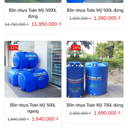
Bồn nhựa Toàn Mỹ 5000L
Bồn nhựa Toàn Mỹ 500L đứng
đứng
Giá
Gi
1,390,000
₫
1,600,000
₫
Giá
Giá
11,950,000
₫
14,750,000
₫
gốc
hiệ
gốc
hiện
là:
tại
là:
tại
1,600,000 ₫.
là:
14,750,000 ₫.
là:
-11%
-18%
1,3
11,950,000 ₫.
Bồn nhựa Toàn Mỹ 500L
Bồn nhựa Toàn Mỹ 700L đứng
ngang
Giá
Gi
1,690,000
₫
2,050,000
₫
Giá
Giá
1,640,000
₫
1,840,000
₫
gốc
hiệ
gốc
hiện