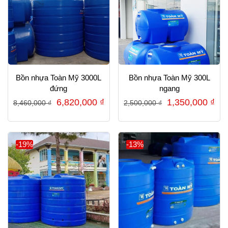
Bồn nhựa Toàn Mỹ 3000L
Bồn nhựa Toàn Mỹ 300L
đứng
ngang
Giá
Giá
Giá
Gi
6,820,000
₫
1,350,000
₫
8,460,000
₫
2,500,000
₫
gốc
hiện
gốc
hiệ
là:
tại
là:
tại
8,460,000 ₫.
là:
2,500,000 ₫.
là:
-19%
-13%
6,820,000 ₫.
1,3