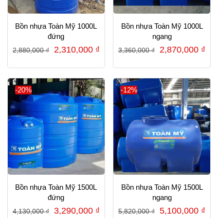
Bồn nhựa Toàn Mỹ 1000L
Bồn nhựa Toàn Mỹ 1000L
đứng
ngang
Giá
Giá
Giá
Gi
2,310,000
₫
2,870,000
₫
2,880,000
₫
3,360,000
₫
gốc
hiện
gốc
hiệ
là:
tại
là:
tại
2,880,000 ₫.
là:
3,360,000 ₫.
là:
-20%
-12%
2,310,000 ₫.
2,8
Bồn nhựa Toàn Mỹ 1500L
Bồn nhựa Toàn Mỹ 1500L
đứng
ngang
Giá
Giá
Giá
Gi
3,290,000
₫
5,100,000
₫
4,130,000
₫
5,820,000
₫