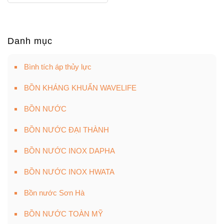
là:
tại
là:
tại
2,050,000 ₫.
là:
1,840,000 ₫.
là:
1,6
1,640,000 ₫.
Danh mục
Bình tích áp thủy lực
BỒN KHÁNG KHUẨN WAVELIFE
BỒN NƯỚC
BỒN NƯỚC ĐẠI THÀNH
BỒN NƯỚC INOX DAPHA
BỒN NƯỚC INOX HWATA
Bồn nước Sơn Hà
BỒN NƯỚC TOÀN MỸ