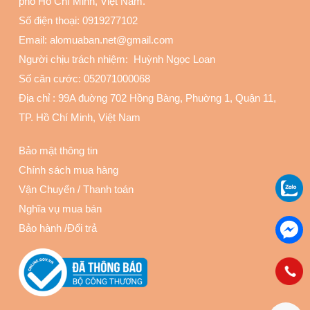
phố Hồ Chí Minh, Việt Nam.
Số điện thoại:
0919277102
Email: alomuaban.net@gmail.com
Người chịu trách nhiệm: Huỳnh Ngọc Loan
Số căn cước: 052071000068
Địa chỉ :
99A đuờng 702 Hồng Bàng, Phuờng 1, Quận 11
,
TP. Hồ Chí Minh, Việt Nam
Bảo mật thông tin
Chính sách mua hàng
Vận Chuyển
/
Thanh toán
Nghĩa vụ mua bán
Bảo hành
/
Đổi trả