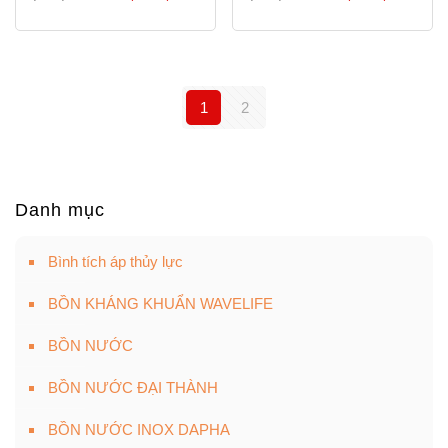
gốc
hiện
gốc
hi
là:
tại
là:
tạ
20,930,000 ₫.
là:
13,700,000 ₫.
là
17,690,000 ₫.
12
1
2
Danh mục
Bình tích áp thủy lực
BỒN KHÁNG KHUẨN WAVELIFE
BỒN NƯỚC
BỒN NƯỚC ĐẠI THÀNH
BỒN NƯỚC INOX DAPHA