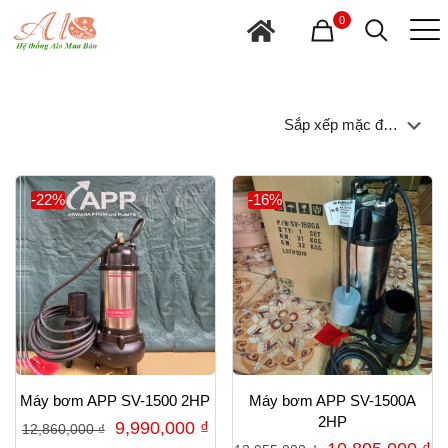
0
-22%
-16%
Máy bơm APP SV-1500 2HP
Máy bơm APP SV-1500A
2HP
Giá
Giá
9,990,000
₫
12,860,000
₫
Giá
G