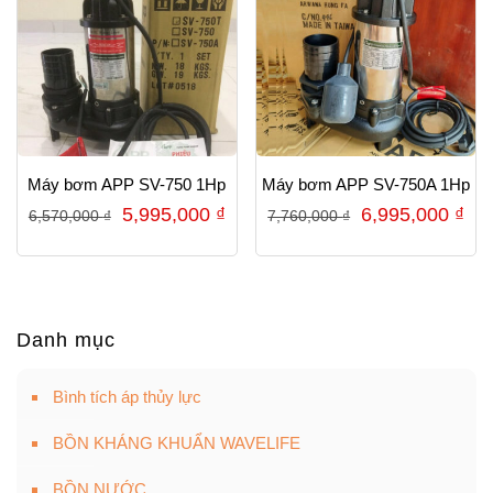
Máy bơm APP SV-750 1Hp
Máy bơm APP SV-750A 1Hp
Giá
Giá
Giá
Gi
5,995,000
₫
6,995,000
₫
6,570,000
₫
7,760,000
₫
gốc
hiện
gốc
hiệ
là:
tại
là:
tại
6,570,000 ₫.
là:
7,760,000 ₫.
là:
5,995,000 ₫.
6,9
Danh mục
Bình tích áp thủy lực
BỒN KHÁNG KHUẨN WAVELIFE
BỒN NƯỚC