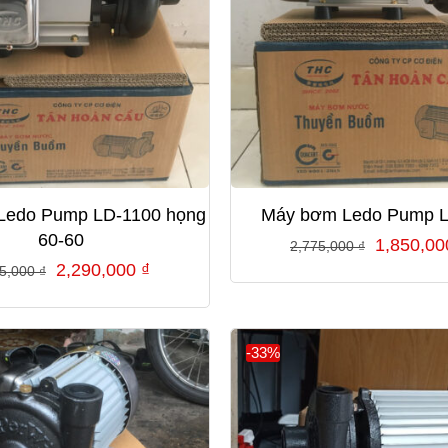
Ledo Pump LD-1100 họng
Máy bơm Ledo Pump 
60-60
Giá
1,850,0
2,775,000
₫
Giá
Giá
2,290,000
₫
gốc
35,000
₫
gốc
hiện
là:
là:
tại
2,775,00
3,435,000 ₫.
là:
-33%
2,290,000 ₫.