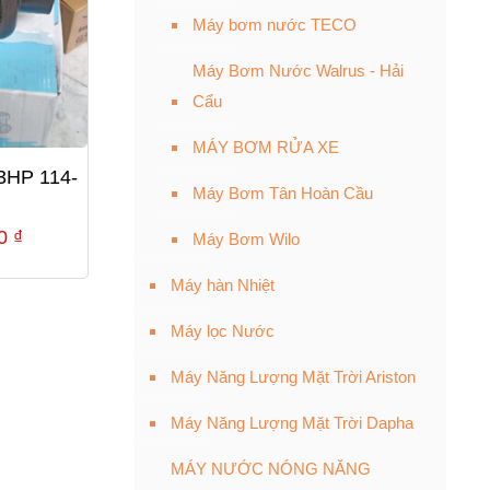
Máy bơm nước TECO
Máy Bơm Nước Walrus - Hải
Cẩu
MÁY BƠM RỬA XE
3HP 114-
Máy Bơm Tân Hoàn Cầu
Giá
00
₫
Máy Bơm Wilo
hiện
Máy hàn Nhiệt
tại
0 ₫.
là:
Máy lọc Nước
4,520,000 ₫.
Máy Năng Lượng Mặt Trời Ariston
Máy Năng Lượng Mặt Trời Dapha
MÁY NƯỚC NÓNG NĂNG