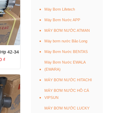
Máy Bơm Lifetech
Máy Bơm Nước APP
MÁY BƠM NƯỚC ATMAN
Máy bơm nước Bảo Long
Hp 42-34
Máy Bơm Nước BENTAS
Giá
00
₫
Máy Bơm Nước EWALA
hiện
(EWARA)
tại
MÁY BƠM NƯỚC HITACHI
0 ₫.
là:
2,020,000 ₫.
MÁY BƠM NƯỚC HỒ CÁ
VIPSUN
MÁY BƠM NƯỚC LUCKY