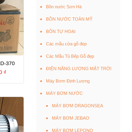
Bồn nước Sơn Hà
BỒN NƯỚC TOÀN MỸ
BỒN TỰ HOẠI
Các mẫu cửa gỗ đẹp
Các Mẫu Tủ Bếp Gỗ đẹp
LD-370
ĐIỆN NĂNG LƯỢNG MẶT TRỜI
Giá
00
₫
hiện
Máy Bơm Định Lượng
tại
MÁY BƠM NƯỚC
0 ₫.
là:
1,850,000 ₫.
MÁY BƠM DRAGONSEA
MÁY BƠM JEBAO
MÁY BƠM LEPONO