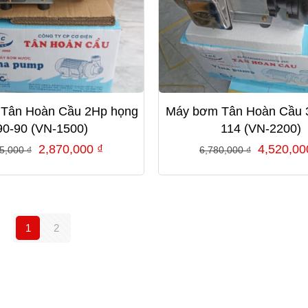
Tân Hoàn Cầu 2Hp họng
Máy bơm Tân Hoàn Cầu 
90-90 (VN-1500)
114 (VN-2200)
Giá
Giá
Giá
2,870,000
₫
4,520,0
05,000
₫
6,780,000
₫
gốc
hiện
gốc
là:
tại
là:
4,305,000 ₫.
là:
6,780,00
2,870,000 ₫.
1
2