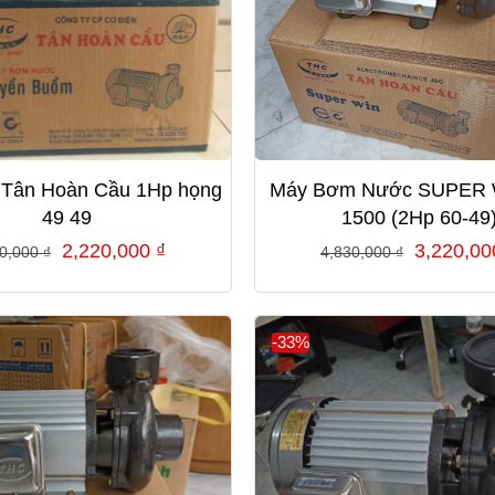
Tân Hoàn Cầu 1Hp họng
Máy Bơm Nước SUPER 
49 49
1500 (2Hp 60-49
Giá
Giá
Giá
2,220,000
₫
3,220,0
30,000
₫
4,830,000
₫
gốc
hiện
gốc
là:
tại
là:
3,330,000 ₫.
là:
4,830,00
-33%
2,220,000 ₫.