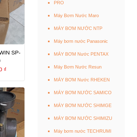
PRO
Máy Bơm Nước Maro
MÁY BƠM NƯỚC NTP
Máy bơm nước Panasonic
WIN SP-
MÁY BƠM Nước PENTAX
)
Máy Bơm Nước Resun
Giá
00
₫
hiện
MÁY BƠM Nước RHEKEN
tại
MÁY BƠM NƯỚC SAMICO
0 ₫.
là:
3,220,000 ₫.
MÁY BƠM NƯỚC SHIMGE
MÁY BƠM NƯỚC SHIMIZU
Máy bơm nước TECHRUMI