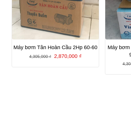
Máy bơm Tân Hoàn Cầu 2Hp 60-60
Máy bơm 
Giá
Giá
2,870,000
₫
4,305,000
₫
gốc
hiện
4,3
là:
tại
4,305,000 ₫.
là:
2,870,000 ₫.