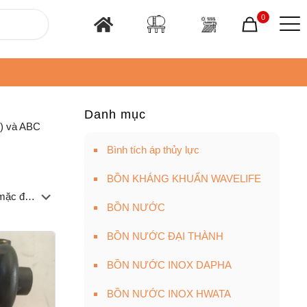
0
Danh mục
N) và ABC
Bình tích áp thủy lực
BỒN KHÁNG KHUẨN WAVELIFE
BỒN NƯỚC
BỒN NƯỚC ĐẠI THÀNH
BỒN NƯỚC INOX DAPHA
BỒN NƯỚC INOX HWATA