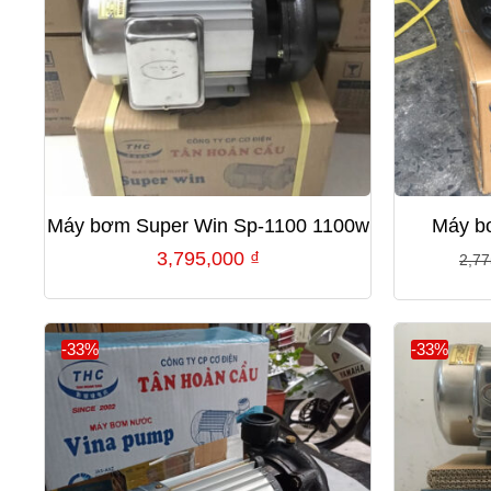
Máy bơm Super Win Sp-1100 1100w
Máy b
3,795,000
₫
2,7
-33%
-33%