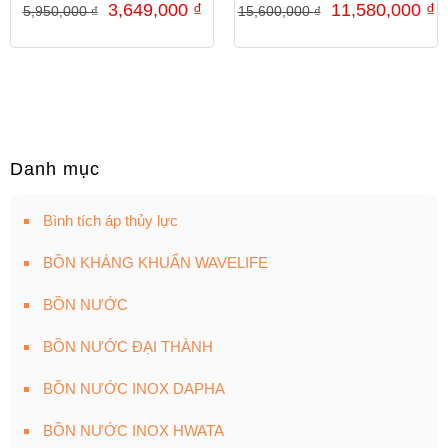
3,649,000
₫
11,580,000
₫
5,950,000
₫
15,600,000
₫
Danh mục
Bình tích áp thủy lực
BỒN KHÁNG KHUẨN WAVELIFE
BỒN NƯỚC
BỒN NƯỚC ĐẠI THÀNH
BỒN NƯỚC INOX DAPHA
BỒN NƯỚC INOX HWATA