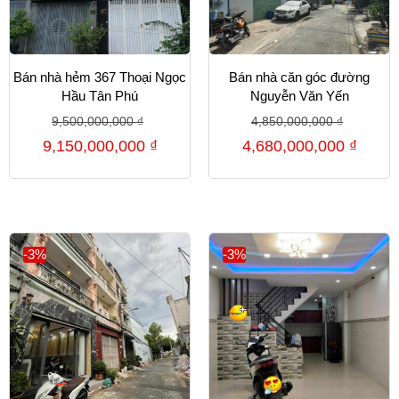
Bán nhà hẻm 367 Thoại Ngọc
Bán nhà căn góc đường
Hầu Tân Phú
Nguyễn Văn Yến
9,500,000,000
₫
4,850,000,000
₫
9,150,000,000
₫
4,680,000,000
₫
-3%
-3%