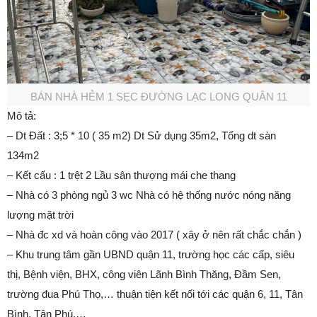
BÁN NHÀ HẺM 1 SẸC ĐƯỜNG LẠC LONG QUÂN 11
Mô tả:
– Dt Đất : 3;5 * 10 ( 35 m2) Dt Sử dụng 35m2, Tổng dt sàn
134m2
– Kết cấu : 1 trệt 2 Lầu sân thượng mái che thang
– Nhà có 3 phòng ngủ 3 wc Nhà có hệ thống nước nóng năng
lượng mặt trời
– Nhà đc xd và hoàn công vào 2017 ( xây ở nên rất chắc chắn )
– Khu trung tâm gần UBND quận 11, trường học các cấp, siêu
thị, Bệnh viện, BHX, công viên Lãnh Bình Thăng, Đầm Sen,
trường đua Phú Thọ,… thuận tiện kết nối tới các quận 6, 11, Tân
Bình, Tân Phú,…