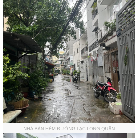
NHÀ BÁN HẺM ĐƯỜNG LẠC LONG QUÂN