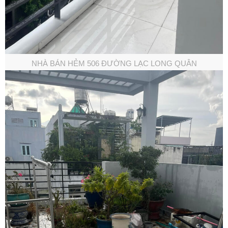
NHÀ BÁN HẺM 506 ĐƯỜNG LẠC LONG QUÂN