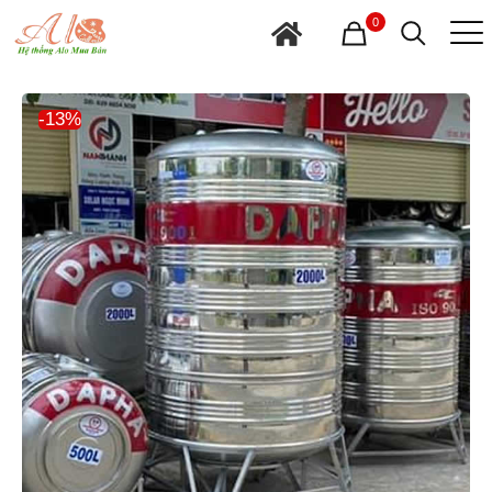
0
-13%