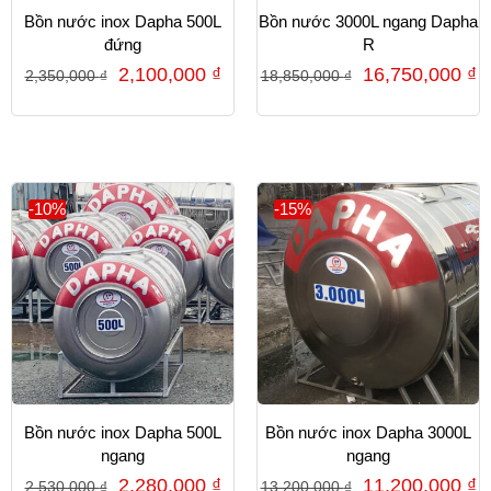
Bồn nước inox Dapha 500L
Bồn nước 3000L ngang Dapha
đứng
R
2,100,000
₫
16,750,000
₫
2,350,000
₫
18,850,000
₫
-10%
-15%
Bồn nước inox Dapha 500L
Bồn nước inox Dapha 3000L
ngang
ngang
2,280,000
₫
11,200,000
₫
2,530,000
₫
13,200,000
₫