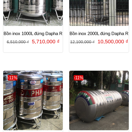
Bồn inox 1000L đứng Dapha R
Bồn inox 2000L đứng Dapha R
5,710,000
₫
10,500,000
₫
6,510,000
₫
12,100,000
₫
-11%
-11%