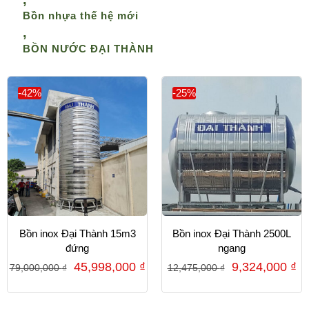
Bồn nhựa thế hệ mới
,
BỒN NƯỚC ĐẠI THÀNH
-42%
-25%
Bồn inox Đại Thành 15m3
Bồn inox Đại Thành 2500L
đứng
ngang
45,998,000
₫
9,324,000
₫
79,000,000
₫
12,475,000
₫