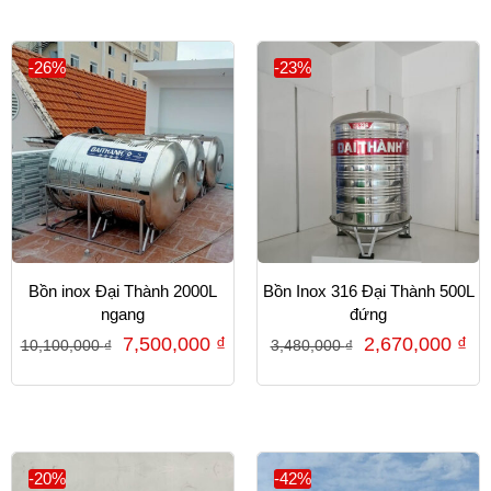
-26%
-23%
Bồn inox Đại Thành 2000L
Bồn Inox 316 Đại Thành 500L
ngang
đứng
7,500,000
₫
2,670,000
₫
10,100,000
₫
3,480,000
₫
-20%
-42%