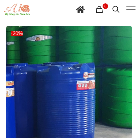
0
-20%