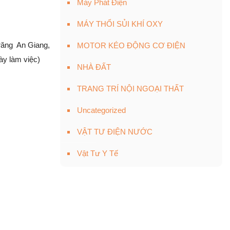
Máy Phát Điện
MÁY THỔI SỦI KHÍ OXY
Trăng An Giang,
MOTOR KÉO ĐỘNG CƠ ĐIỆN
ày làm việc)
NHÀ ĐẤT
TRANG TRÍ NỘI NGOẠI THẤT
Uncategorized
VẬT TƯ ĐIỆN NƯỚC
Vật Tư Y Tế