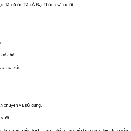
 tập đoàn Tân Á Đại Thành sản xuất.
m
 hoá chất…
và tàu biển
vận chuyển và sử dụng.
 xuất:
c tập đoàn kiểm tra kỹ càng nhằm trao đến tay người tiêu dùng sản