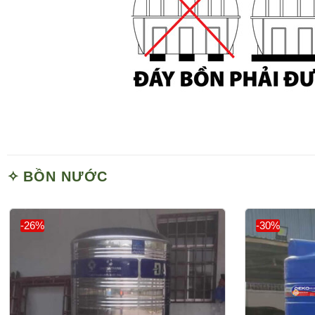
BỒN NƯỚC
-26%
-30%