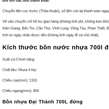
Đối với các tỉnh thành khác
:
Chuyển tiền cọc trước (Thỏa thuận), số tiền còn lại thanh toán nga
Về vận chuyển chỉ hổ trợ giao hàng (không tính phí, không kéo bồ
Kiên Giang, Bến Tre, Cần Thơ, Vĩnh Long, Vũng Tàu, Phan Thiết, Bì
tính từ ngày nhận được tiền (không tính ngày lễ và chủ nhật).
Kích thước bồn nước nhựa 700l 
Xuất xứ:Chính hãng
Chất liệu: Nhựa 4 lớp
Chiều cao(mm): 1310
Chiều ngang(mm): 850
Bồn nhựa Đại Thành 700L đứng