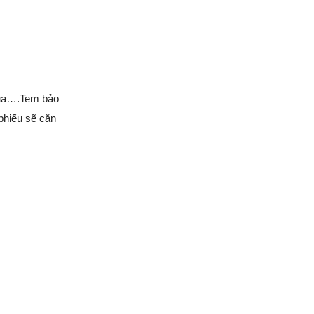
 mua….Tem bảo
phiếu sẽ căn