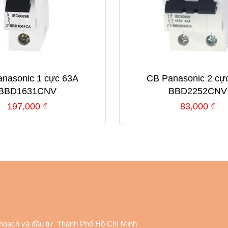
nasonic 1 cực 63A
CB Panasonic 2 cự
BBD1631CNV
BBD2252CNV
197,000
₫
83,000
₫
 hoạch và đầu tư Thành Phố Hồ Chí Minh