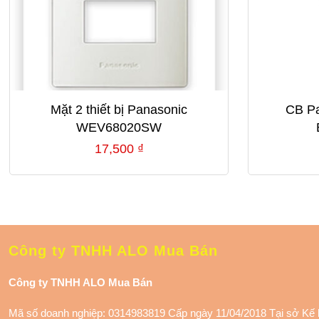
Mặt 2 thiết bị Panasonic
CB Pa
WEV68020SW
17,500
₫
Công ty TNHH ALO Mua Bán
Công ty TNHH ALO Mua Bán
Mã số doanh nghiệp: 0314983819 Cấp ngày 11/04/2018 Tại sở Kế