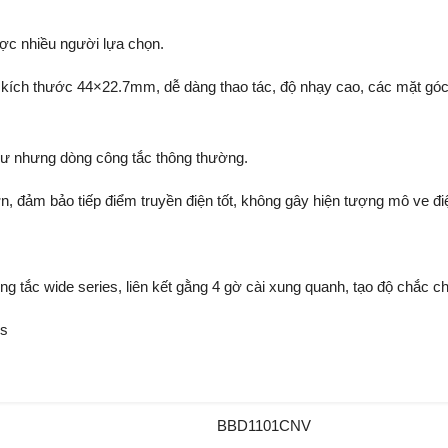
ợc nhiều người lựa chọn.
với kích thước 44×22.7mm, dễ dàng thao tác, độ nhạy cao, các mặt g
ư nhưng dòng công tắc thông thường.
n, đảm bảo tiếp điểm truyền điện tốt, không gây hiện tượng mô ve đi
ng tắc wide series, liên kết gằng 4 gờ cài xung quanh, tạo độ chắc c
es
BBD1101CNV