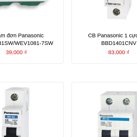
ắm đơn Panasonic
CB Panasonic 1 cự
81SW/WEV1081-7SW
BBD1401CNV
39,000
₫
83,000
₫