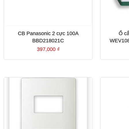
CB Panasonic 2 cực 100A
Ổ c
BBD218021C
WEV10
397,000
₫