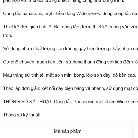
phù hợp với mọi đối tượng khách hàng cũng như công trình.
Công tắc panasonic một chiều dòng Wide series: dòng công tắc đư
Thiết kế đơn giản tinh tế: Hạt công tắc được thiết kế vuông vắn 
tròn.
Sử dụng nhựa chất lượng cao không gây hiện tượng chảy nhựa nh
Cơ chế chuyển mạch tiên tiến: sử dụng thanh đồng với tiếp điểm lớ
Màu trắng sứ tinh tế: mặt sơn mịn, bóng, lớp sơn dày, độ bền cao.
Tháo lắp đơn giản: kết nối dây điện bằng vít nhanh, sử dụng mặt cô
THÔNG SỐ KỸ THUẬT: Công tắc Panasonic một chiều Wide seri
Thông số kỹ thuật:
Mã sản phẩm