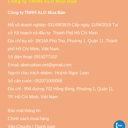
Công ty TNHH ALO Mua Bán
Công ty TNHH ALO Mua Bán
Mã số doanh nghiệp: 0314983819 Cấp ngày 11/04/2018 Tại
sở Kế hoạch và đầu tư Thành Phố Hồ Chí Minh
Địa chỉ trụ sở: 39/14A Phú Thọ, Phuờng 1, Quận 11
, Thành
phố Hồ Chí Minh, Việt Nam.
Số điện thoại:
0919277102
Email: alomuaban.net@gmail.com
Người chịu trách nhiệm: Huỳnh Ngọc Loan
Số căn cước: 052071000068
Địa chỉ :
99A đuờng 702 Hồng Bàng, Phuờng 1, Quận 11
,
TP. Hồ Chí Minh, Việt Nam
Bảo mật thông tin
Chính sách mua hàng
Vận Chuyển
/
Thanh toán